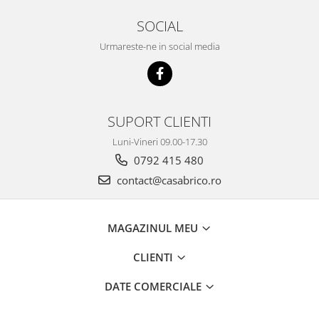
Mese gradina
Mobilier
SOCIAL
Sezlonguri
Urmareste-ne in social media
Scule electrice
Ciocane rotopercutoare
Ciocane demolatoare
SUPORT CLIENTI
Masini de gaurit
Luni-Vineri 09.00-17.30
Masini de gaurit cu percutie
0792 415 480
Masini de insurubat
contact@casabrico.ro
Masini de insurubat cu impact
Polizoare
MAGAZINUL MEU
Ferastraie electrice
Aspiratoare
CLIENTI
Masini de taiat si stantat
DATE COMERCIALE
Multi-cuter