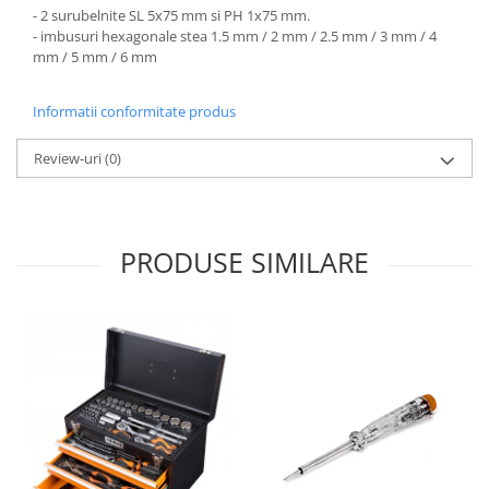
Utilaje agricole
- 2 surubelnite SL 5x75 mm si PH 1x75 mm.
Motocultoare
- imbusuri hexagonale stea 1.5 mm / 2 mm / 2.5 mm / 3 mm / 4
mm / 5 mm / 6 mm
Motosape
Motocositoare
Informatii conformitate produs
Accesorii utilaje agricole
Review-uri
(0)
Pachete motocultoare
Minitractoare
Vehicule utilitare
PRODUSE SIMILARE
Curte si gradina
Masini de tuns gazon
Aparate de spalat cu presiune
Foarfece gard viu
Freze de zapada
Despicatoare busteni
Ingrijire gazon