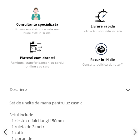
Accesorii tras tabla-tinichigerie
auto
Butelii gaz
Consultanta specializata
Livrare rapida
Reductoare presiune gaz
Iti suntem alaturi cu cele mai
24h – 48h oriunde in tara
bune sfaturi si idei
Grupuri de racire cu lichid
Generatoare electrice
Generatoare Insonorizate
Platesti cum doresti
Retur in 14 zile
Ramburs, transfer bancar, cu cardul
Generatoare Uz general
Consulta politica de retur*
on-line sau rate
Generatoare Industriale
Generatoare Digitale
Descriere
Generatoare pentru sudare
Automatizari generatoare
Set de unelte de mana pentru uz casnic
Accesorii generatoare
Setul include
- 1 cleste cu falci lungi 150mm
Generatoare de curent continuu
- 1 ruleta de 3 metri
Statii de alimentare portabile
- 1 cutter
- 1 ciocan de