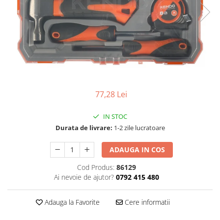
Aparate de sudura cu laser
Accesorii sudura
Masti sudura
Sarma sudura MIG/MAG
Electrozi sudura MMA
Baghete si Electrozi sudura
TIG/WIG
77,28 Lei
Pistolete sudura MIG/MAG
Pistolete sudura TIG/WIG
IN STOC
Durata de livrare:
1-2 zile lucratoare
Pistolete taiere cu plasma
Accesorii MMA
ADAUGA IN COS
Accesorii MIG/MAG
Cod Produs:
86129
Accesorii TIG/WIG
Ai nevoie de ajutor?
0792 415 480
Accesorii sudura in puncte
Adauga la Favorite
Cere informatii
Accesorii taiere cu plasma