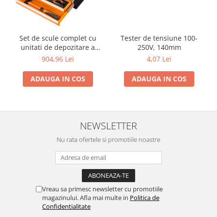
Motocoase
Motoferastraie
Suflante frunze
Set de scule complet cu
Tester de tensiune 100-
unitati de depozitare a
250V, 140mm
Atomizoare si pulverizatoare
sculelor, pentru utilizare in
904,96 Lei
4,07 Lei
Tocatoare resturi vegetale
atelier sau garaj, 4 tavi, 86
bucati
ADAUGA IN COS
ADAUGA IN COS
Motoburghie
Maturi rotative
Solarii gradina
NEWSLETTER
Solutii depozitare
Nu rata ofertele si promotiile noastre
Casute gradina
Cutii depozitare
Mobilier gradina
Set mobilier gradina
Vreau sa primesc newsletter cu promotiile
Canapele de gradina
magazinului. Afla mai multe in
Politica de
Scaune gradina
Confidentialitate