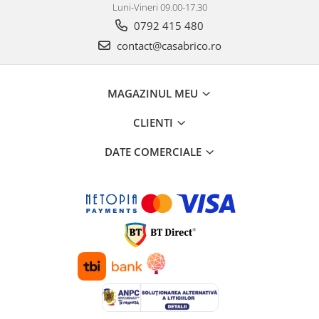
Luni-Vineri 09.00-17.30
Motocoase
0792 415 480
Motoferastraie
contact@casabrico.ro
Suflante frunze
Atomizoare si pulverizatoare
MAGAZINUL MEU
Tocatoare resturi vegetale
Motoburghie
CLIENTI
Maturi rotative
DATE COMERCIALE
Solarii gradina
Solutii depozitare
Casute gradina
Cutii depozitare
Mobilier gradina
Set mobilier gradina
Canapele de gradina
Scaune gradina