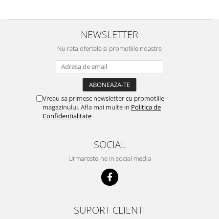
Utilaje agricole
Motocultoare
Motosape
NEWSLETTER
Motocositoare
Nu rata ofertele si promotiile noastre
Accesorii utilaje agricole
Pachete motocultoare
Minitractoare
Vreau sa primesc newsletter cu promotiile
Vehicule utilitare
magazinului. Afla mai multe in
Politica de
Confidentialitate
Curte si gradina
Masini de tuns gazon
SOCIAL
Aparate de spalat cu presiune
Urmareste-ne in social media
Foarfece gard viu
Freze de zapada
Despicatoare busteni
SUPORT CLIENTI
Ingrijire gazon