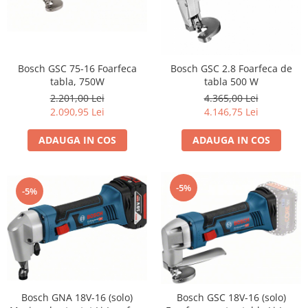
Aparate de sudura cu laser
Accesorii sudura
Masti sudura
Sarma sudura MIG/MAG
Bosch GSC 75-16 Foarfeca
Bosch GSC 2.8 Foarfeca de
tabla, 750W
tabla 500 W
Electrozi sudura MMA
2.201,00 Lei
4.365,00 Lei
Baghete si Electrozi sudura
2.090,95 Lei
4.146,75 Lei
TIG/WIG
Pistolete sudura MIG/MAG
ADAUGA IN COS
ADAUGA IN COS
Pistolete sudura TIG/WIG
Pistolete taiere cu plasma
-5%
-5%
Accesorii MMA
Accesorii MIG/MAG
Accesorii TIG/WIG
Accesorii sudura in puncte
Accesorii taiere cu plasma
Bosch GNA 18V-16 (solo)
Bosch GSC 18V-16 (solo)