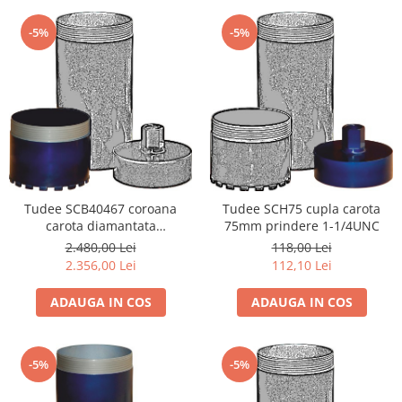
-5%
-5%
Tudee SCB40467 coroana
Tudee SCH75 cupla carota
carota diamantata
75mm prindere 1-1/4UNC
404x6x7mm
2.480,00 Lei
118,00 Lei
2.356,00 Lei
112,10 Lei
ADAUGA IN COS
ADAUGA IN COS
-5%
-5%