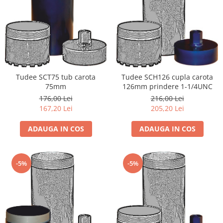
Tudee SCT75 tub carota
Tudee SCH126 cupla carota
75mm
126mm prindere 1-1/4UNC
176,00 Lei
216,00 Lei
167,20 Lei
205,20 Lei
ADAUGA IN COS
ADAUGA IN COS
-5%
-5%