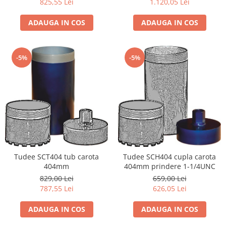
825,55 Lei
1.120,05 Lei
ADAUGA IN COS
ADAUGA IN COS
-5%
-5%
Tudee SCT404 tub carota
Tudee SCH404 cupla carota
404mm
404mm prindere 1-1/4UNC
829,00 Lei
659,00 Lei
787,55 Lei
626,05 Lei
ADAUGA IN COS
ADAUGA IN COS