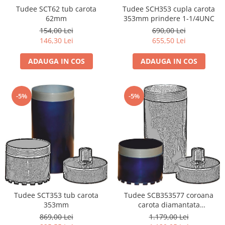
Accesorii utilaje constructii
Tudee SCT62 tub carota
Tudee SCH353 cupla carota
62mm
353mm prindere 1-1/4UNC
Pompe de beton
154,00 Lei
690,00 Lei
146,30 Lei
655,50 Lei
ADAUGA IN COS
ADAUGA IN COS
-5%
-5%
Tudee SCT353 tub carota
Tudee SCB353577 coroana
353mm
carota diamantata
353x5.7x7mm
869,00 Lei
1.179,00 Lei