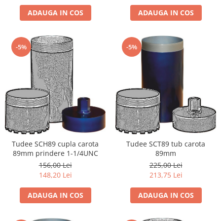
ADAUGA IN COS
ADAUGA IN COS
-5%
-5%
Tudee SCH89 cupla carota
Tudee SCT89 tub carota
89mm prindere 1-1/4UNC
89mm
156,00 Lei
225,00 Lei
148,20 Lei
213,75 Lei
ADAUGA IN COS
ADAUGA IN COS