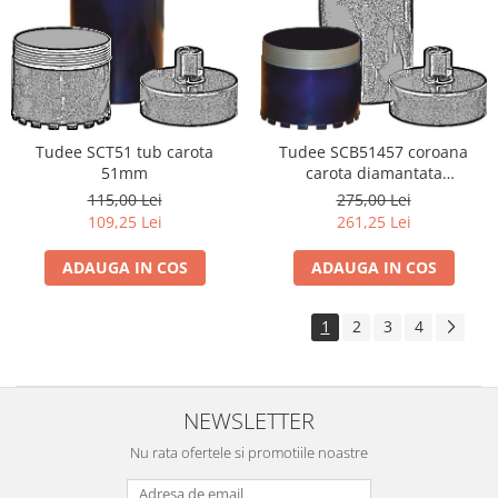
Tudee SCT51 tub carota
Tudee SCB51457 coroana
51mm
carota diamantata
51x4.5x7mm
115,00 Lei
275,00 Lei
109,25 Lei
261,25 Lei
ADAUGA IN COS
ADAUGA IN COS
1
2
3
4
NEWSLETTER
Nu rata ofertele si promotiile noastre