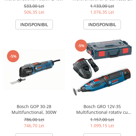
Accesorii utilaje constructii
fara acumulator in set
Ion, fara acumulator in set
533,00 Lei
1.133,00 Lei
Pompe de beton
506,35 Lei
1.076,35 Lei
INDISPONIBIL
INDISPONIBIL
-5%
-5%
Bosch GOP 30-28
Bosch GRO 12V-35
Multifunctional, 300W
Multifunctional rotativ cu
acumulator, 12V + 2 x
786,00 Lei
1.157,00 Lei
Acumulatori GBA 12V 2.0Ah +
746,70 Lei
1.099,15 Lei
Incarcator rapid GAL 1230 CV
+ L-Boxx