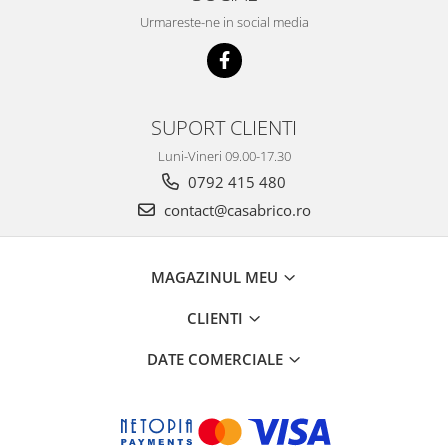
Mese gradina
Urmareste-ne in social media
Mobilier
Sezlonguri
Scule electrice
Ciocane rotopercutoare
SUPORT CLIENTI
Ciocane demolatoare
Luni-Vineri 09.00-17.30
Masini de gaurit
0792 415 480
Masini de gaurit cu percutie
contact@casabrico.ro
Masini de insurubat
Masini de insurubat cu impact
MAGAZINUL MEU
Polizoare
CLIENTI
Ferastraie electrice
Aspiratoare
DATE COMERCIALE
Masini de taiat si stantat
Multi-cuter