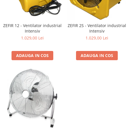
Utilaje agricole
Motocultoare
Motosape
ZEFIR 12 - Ventilator industrial
ZEFIR 2S - Ventilator industrial
Motocositoare
Intensiv
Intensiv
Accesorii utilaje agricole
1.029,00 Lei
1.029,00 Lei
Pachete motocultoare
Minitractoare
ADAUGA IN COS
ADAUGA IN COS
Vehicule utilitare
Curte si gradina
Masini de tuns gazon
Aparate de spalat cu presiune
Foarfece gard viu
Freze de zapada
Despicatoare busteni
Ingrijire gazon