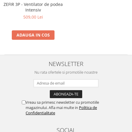
Motocoase
ZEFIR 3P - Ventilator de podea
Intensiv
Motoferastraie
509,00 Lei
Suflante frunze
Atomizoare si pulverizatoare
ADAUGA IN COS
Tocatoare resturi vegetale
Motoburghie
Maturi rotative
NEWSLETTER
Solarii gradina
Nu rata ofertele si promotiile noastre
Solutii depozitare
Casute gradina
Cutii depozitare
Mobilier gradina
Vreau sa primesc newsletter cu promotiile
magazinului. Afla mai multe in
Politica de
Set mobilier gradina
Confidentialitate
Canapele de gradina
Scaune gradina
SOCIAL