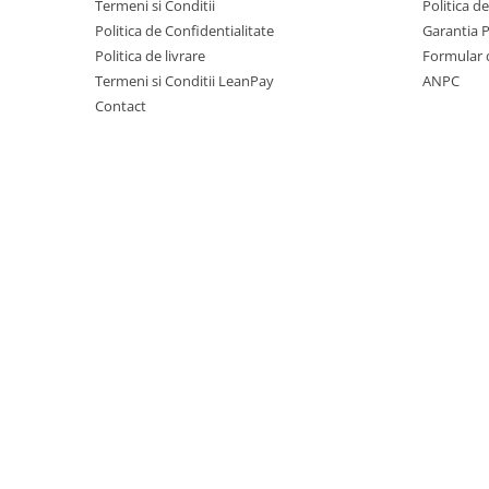
Termeni si Conditii
Politica d
Motocoase
Politica de Confidentialitate
Garantia 
Motoferastraie
Politica de livrare
Formular 
Suflante frunze
Termeni si Conditii LeanPay
ANPC
Contact
Atomizoare si pulverizatoare
Tocatoare resturi vegetale
Motoburghie
Maturi rotative
Solarii gradina
Solutii depozitare
Casute gradina
Cutii depozitare
Mobilier gradina
Set mobilier gradina
Canapele de gradina
Scaune gradina