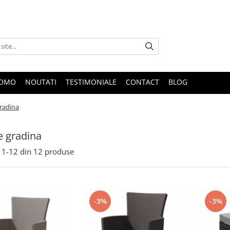
ROMO
NOUTATI
TESTIMONIALE
CONTACT
BLOG
radina
 gradina
1-
12
din
12
produse
-3%
-3%