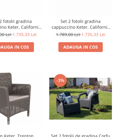
2 fotolii gradina
Set 2 fotolii gradina
no Keter, California
cappuccino Keter, California
Cappuccino
Grafit
00 Lei
1.735,33 Lei
1.789,00 Lei
1.735,33 Lei
AUGA IN COS
ADAUGA IN COS
-3%
n Keter, Trenton
Set 2 fotolii de gradina Corfu