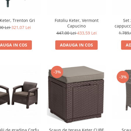
Keter, Trenton Gri
Fotoliu Keter, Vermont
Set 
Capucino
cappucci
00 Lei
321,07 Lei
447,00 Lei
433,59 Lei
1.789,
AUGA IN COS
ADAUGA IN COS
AD
-3%
-3%
Scau
olii de gradina Corfu
Scaun de terasa Keter CUBE