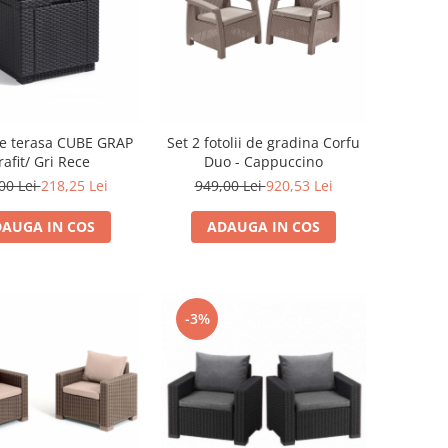
e terasa CUBE GRAP
Set 2 fotolii de gradina Corfu
rafit/ Gri Rece
Duo - Cappuccino
00 Lei
218,25 Lei
949,00 Lei
920,53 Lei
AUGA IN COS
ADAUGA IN COS
-3%