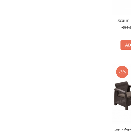
Accesorii tras tabla-tinichigerie
auto
Butelii gaz
Scaun 
Reductoare presiune gaz
331,
Grupuri de racire cu lichid
Generatoare electrice
AD
Generatoare Insonorizate
Generatoare Uz general
Generatoare Industriale
-3%
Generatoare Digitale
Generatoare pentru sudare
Automatizari generatoare
Accesorii generatoare
Generatoare de curent continuu
Statii de alimentare portabile
Set 2 fot