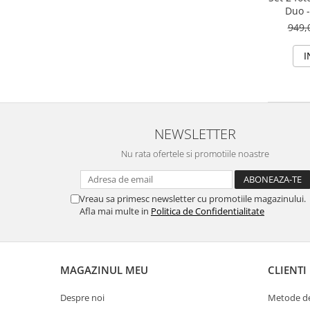
Utilaje agricole
Duo -
Motocultoare
949,
Motosape
I
Motocositoare
Accesorii utilaje agricole
Pachete motocultoare
Minitractoare
NEWSLETTER
Vehicule utilitare
Nu rata ofertele si promotiile noastre
Curte si gradina
Masini de tuns gazon
Vreau sa primesc newsletter cu promotiile magazinului.
Aparate de spalat cu presiune
Afla mai multe in
Politica de Confidentialitate
Foarfece gard viu
Freze de zapada
MAGAZINUL MEU
CLIENTI
Despicatoare busteni
Ingrijire gazon
Despre noi
Metode de