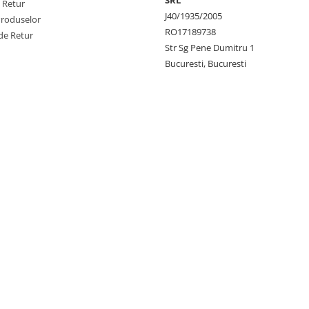
SRL
e Retur
J40/1935/2005
Produselor
RO17189738
de Retur
Str Sg Pene Dumitru 1
Bucuresti, Bucuresti