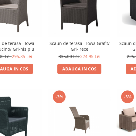
 de terasa - Iowa
Scaun de terasa - Iowa Grafit/
Scaun d
cino/ Gri-nisipiu
Gri- rece
G
00 Lei
295,85 Lei
335,00 Lei
324,95 Lei
225,
AUGA IN COS
ADAUGA IN COS
AD
-3%
-3%