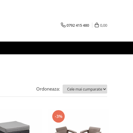
0792 415 480
0,00
Ordoneaza:
-3%