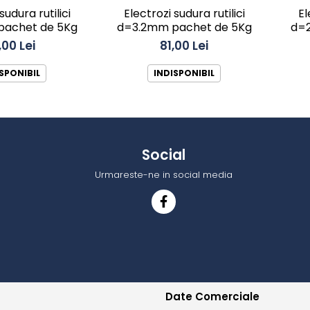
sudura rutilici
Electrozi sudura rutilici
El
achet de 5Kg
d=3.2mm pachet de 5Kg
d=2
,00 Lei
81,00 Lei
SPONIBIL
INDISPONIBIL
Social
Urmareste-ne in social media
Date Comerciale