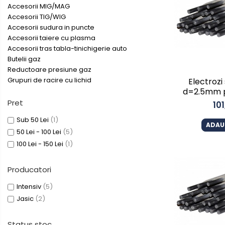
Aparate de sudura cu laser
Accesorii MIG/MAG
Accesorii TIG/WIG
Accesorii sudura
Accesorii sudura in puncte
Masti sudura
Accesorii taiere cu plasma
Sarma sudura MIG/MAG
Accesorii tras tabla-tinichigerie auto
Butelii gaz
Electrozi sudura MMA
Reductoare presiune gaz
Baghete si Electrozi sudura
Grupuri de racire cu lichid
Electrozi
TIG/WIG
d=2.5mm p
Pret
Pistolete sudura MIG/MAG
101
Pistolete sudura TIG/WIG
Sub 50 Lei
(1)
ADAU
50 Lei - 100 Lei
(5)
Pistolete taiere cu plasma
100 Lei - 150 Lei
(1)
Accesorii MMA
Accesorii MIG/MAG
Producatori
Accesorii TIG/WIG
Intensiv
(5)
Accesorii sudura in puncte
Jasic
(2)
Accesorii taiere cu plasma
Status stoc