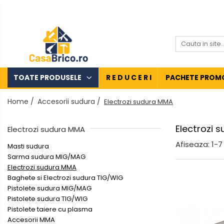
Toate Produsele
Aparate de sudura
Aparate de sudura MMA invertor
(cu electrod)
TOATE PRODUSELE
R E D U C E R I
PACHETE PROM
Aparate de sudura MMA
Home /
Accesorii sudura /
Electrozi sudura MMA
transformator (cu electrod)
Aparate de sudura MIG-MAG
Electrozi 
(cu sarma)
Electrozi sudura MMA
Aparate de sudura TIG/WIG (cu
Afiseaza:
1-
7
Masti sudura
bagheta si argon)
Sarma sudura MIG/MAG
Electrozi sudura MMA
Aparate de sudura in Puncte
Baghete si Electrozi sudura TIG/WIG
Aparate de taiere cu Plasma
Pistolete sudura MIG/MAG
Pistolete sudura TIG/WIG
Aparate de tras tabla-
Pistolete taiere cu plasma
tinichigerie auto
Accesorii MMA