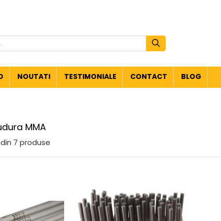
O
NOUTATI
TESTIMONIALE
CONTACT
BLOG
sudura MMA
din
7
produse