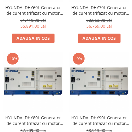
Accesorii utilaje constructii
HYUNDAI DHY60L Generator
HYUNDAI DHY70L Generator
Pompe de beton
de curent trifazat cu motor
de curent trifazat cu motor
diesel
diesel
61.419,00 Lei
62.863,00 Lei
55.891,00 Lei
56.759,00 Lei
ADAUGA IN COS
ADAUGA IN COS
-10%
-9%
HYUNDAI DHY80L Generator
HYUNDAI DHY90L Generator
de curent trifazat cu motor
de curent trifazat cu motor
diesel
diesel
67.709,00 Lei
68.913,00 Lei