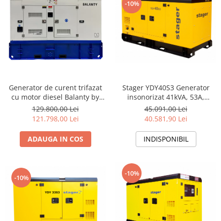
-10%
Stager YDY40S3 Generator
Generator de curent trifazat
insonorizat 41kVA, 53A,
cu motor diesel Balanty by
1500rpm, trifazat, diesel
Hyundai HBD275S, 220 kW
45.091,00 Lei
129.800,00 Lei
40.581,90 Lei
121.798,00 Lei
INDISPONIBIL
ADAUGA IN COS
-10%
-10%