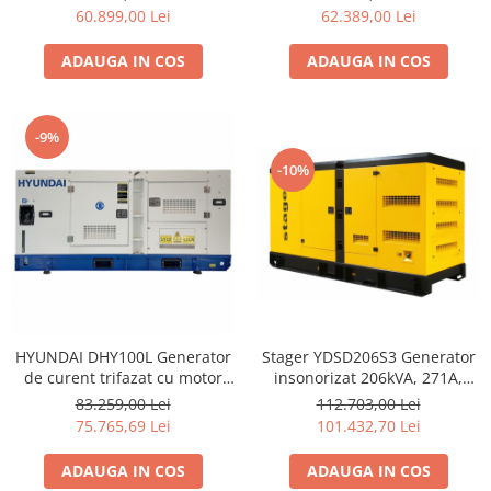
60.899,00 Lei
62.389,00 Lei
ADAUGA IN COS
ADAUGA IN COS
-9%
-10%
HYUNDAI DHY100L Generator
Stager YDSD206S3 Generator
de curent trifazat cu motor
insonorizat 206kVA, 271A,
diesel
1500rpm, trifazat, diesel
83.259,00 Lei
112.703,00 Lei
75.765,69 Lei
101.432,70 Lei
ADAUGA IN COS
ADAUGA IN COS