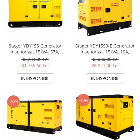
Stager YDY15S Generator
Stager YDY15S3-E Generator
insonorizat 15kVA, 57A,
insonorizat 15kVA, 19A,
1500rpm, monofazat, diesel
1500rpm, trifazat, diesel
35.284,00 Lei
32.030,00 Lei
31.755,60 Lei
28.827,00 Lei
INDISPONIBIL
INDISPONIBIL
-10%
-10%