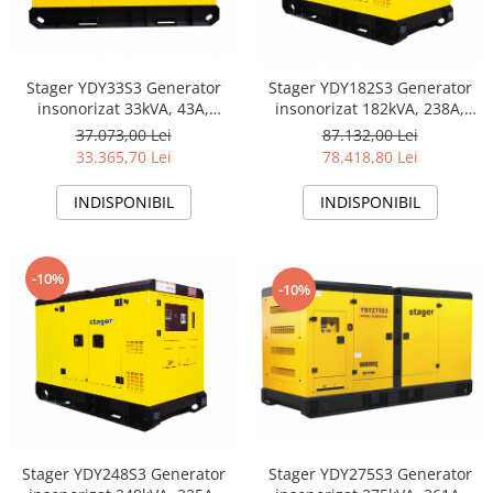
Stager YDY33S3 Generator
Stager YDY182S3 Generator
insonorizat 33kVA, 43A,
insonorizat 182kVA, 238A,
1500rpm, trifazat, diesel
1500rpm, trifazat, diesel
37.073,00 Lei
87.132,00 Lei
33.365,70 Lei
78.418,80 Lei
INDISPONIBIL
INDISPONIBIL
-10%
-10%
Stager YDY275S3 Generator
Stager YDY248S3 Generator