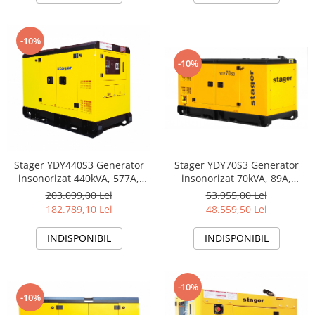
-10%
-10%
Stager YDY440S3 Generator
Stager YDY70S3 Generator
insonorizat 440kVA, 577A,
insonorizat 70kVA, 89A,
1500rpm, trifazat, diesel
1500rpm, trifazat, diesel
203.099,00 Lei
53.955,00 Lei
182.789,10 Lei
48.559,50 Lei
INDISPONIBIL
INDISPONIBIL
-10%
-10%