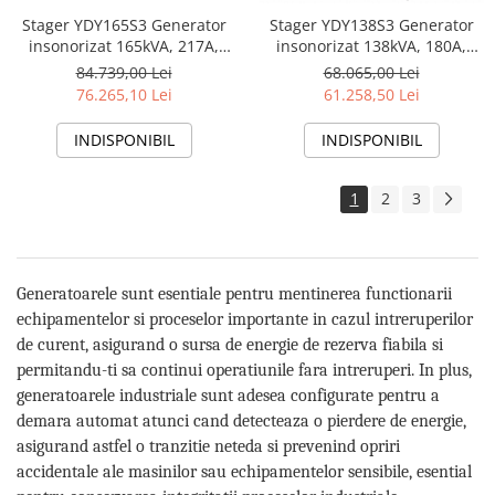
Stager YDY165S3 Generator
Stager YDY138S3 Generator
insonorizat 165kVA, 217A,
insonorizat 138kVA, 180A,
1500rpm, trifazat, diesel
1500rpm, trifazat, diesel
84.739,00 Lei
68.065,00 Lei
76.265,10 Lei
61.258,50 Lei
INDISPONIBIL
INDISPONIBIL
1
2
3
Generatoarele sunt esentiale pentru mentinerea functionarii
echipamentelor si proceselor importante in cazul intreruperilor
de curent, asigurand o sursa de energie de rezerva fiabila si
permitandu-ti sa continui operatiunile fara intreruperi. In plus,
generatoarele industriale sunt adesea configurate pentru a
demara automat atunci cand detecteaza o pierdere de energie,
asigurand astfel o tranzitie neteda si prevenind opriri
accidentale ale masinilor sau echipamentelor sensibile, esential