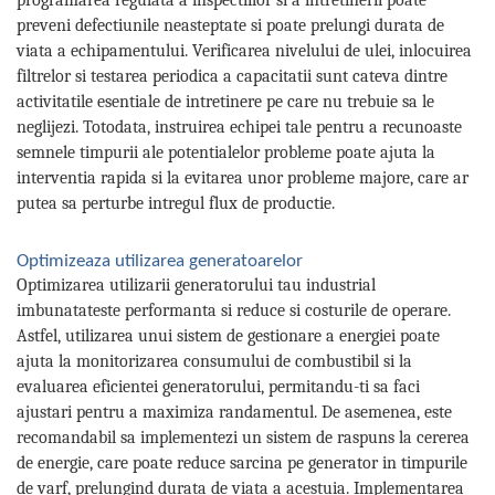
programarea regulata a inspectiilor si a intretinerii poate
preveni defectiunile neasteptate si poate prelungi durata de
viata a echipamentului. Verificarea nivelului de ulei, inlocuirea
filtrelor si testarea periodica a capacitatii sunt cateva dintre
activitatile esentiale de intretinere pe care nu trebuie sa le
neglijezi. Totodata, instruirea echipei tale pentru a recunoaste
semnele timpurii ale potentialelor probleme poate ajuta la
interventia rapida si la evitarea unor probleme majore, care ar
putea sa perturbe intregul flux de productie.
Optimizeaza utilizarea generatoarelor
Optimizarea utilizarii generatorului tau industrial
imbunatateste performanta si reduce si costurile de operare.
Astfel, utilizarea unui sistem de gestionare a energiei poate
ajuta la monitorizarea consumului de combustibil si la
evaluarea eficientei generatorului, permitandu-ti sa faci
ajustari pentru a maximiza randamentul. De asemenea, este
recomandabil sa implementezi un sistem de raspuns la cererea
de energie, care poate reduce sarcina pe generator in timpurile
de varf, prelungind durata de viata a acestuia. Implementarea