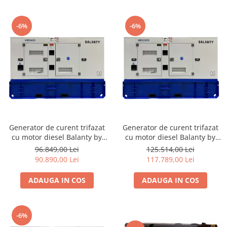
-6%
-6%
Generator de curent trifazat
Generator de curent trifazat
cu motor diesel Balanty by
cu motor diesel Balanty by
Hyundai HBD165S, 132 kW
Hyundai HBD220S, 176 kW
96.849,00 Lei
125.514,00 Lei
90.890,00 Lei
117.789,00 Lei
ADAUGA IN COS
ADAUGA IN COS
-6%