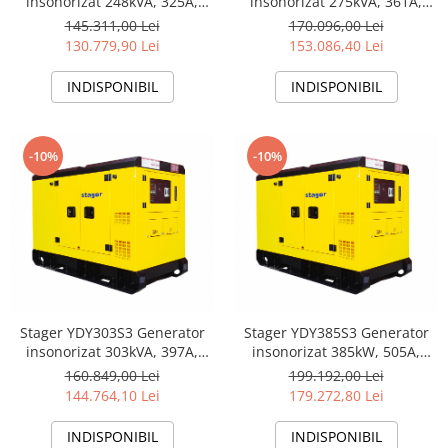
insonorizat 275kVA, 361A,
insonorizat 248kVA, 325A,
1500rpm, trifazat, diesel
1500rpm, trifazat, diesel
170.096,00 Lei
145.311,00 Lei
153.086,40 Lei
130.779,90 Lei
INDISPONIBIL
INDISPONIBIL
-10%
-10%
Stager YDY303S3 Generator
Stager YDY385S3 Generator
insonorizat 303kVA, 397A,
insonorizat 385kW, 505A,
1500rpm, trifazat, diesel
1500rpm, trifazat, diesel
160.849,00 Lei
199.192,00 Lei
144.764,10 Lei
179.272,80 Lei
INDISPONIBIL
INDISPONIBIL