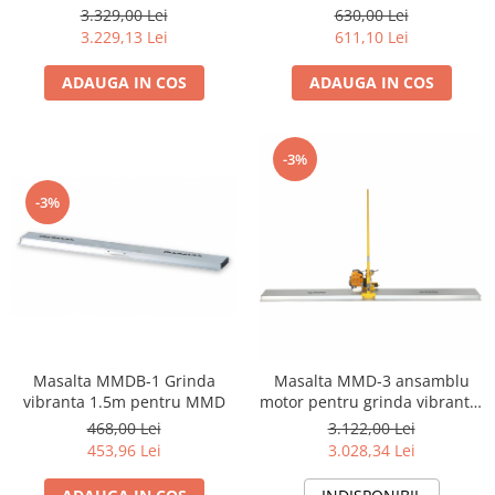
Honda GX25, benzina
3.329,00 Lei
630,00 Lei
3.229,13 Lei
611,10 Lei
ADAUGA IN COS
ADAUGA IN COS
-3%
-3%
Masalta MMDB-1 Grinda
Masalta MMD-3 ansamblu
vibranta 1.5m pentru MMD
motor pentru grinda vibranta,
Robin EH025, benzina
468,00 Lei
3.122,00 Lei
453,96 Lei
3.028,34 Lei