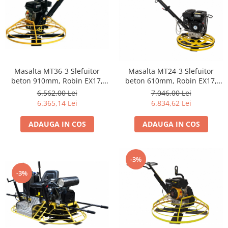
Accesorii utilaje constructii
Pompe de beton
Masalta MT36-3 Slefuitor
Masalta MT24-3 Slefuitor
beton 910mm, Robin EX17,
beton 610mm, Robin EX17,
benzina
benzina
6.562,00 Lei
7.046,00 Lei
6.365,14 Lei
6.834,62 Lei
ADAUGA IN COS
ADAUGA IN COS
-3%
-3%