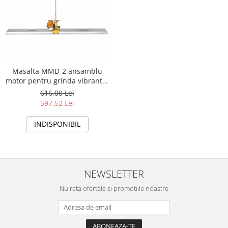
Masalta MMD-2 ansamblu
motor pentru grinda vibranta,
Kasei, benzina, 0.8kW
616,00 Lei
597,52 Lei
INDISPONIBIL
NEWSLETTER
Nu rata ofertele si promotiile noastre