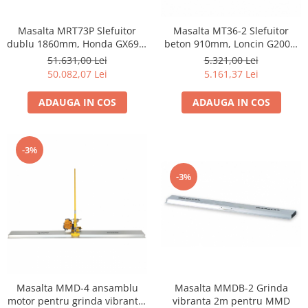
Masalta MRT73P Slefuitor
Masalta MT36-2 Slefuitor
dublu 1860mm, Honda GX690,
beton 910mm, Loncin G200F,
benzina (nu permite discuri
benzina
51.631,00 Lei
5.321,00 Lei
flotoare)
50.082,07 Lei
5.161,37 Lei
ADAUGA IN COS
ADAUGA IN COS
-3%
-3%
Masalta MMD-4 ansamblu
Masalta MMDB-2 Grinda
motor pentru grinda vibranta,
vibranta 2m pentru MMD