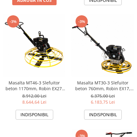
ADAUGA IN COS
INDISPONIBIL
-3%
-3%
Masalta MT46-3 Slefuitor
Masalta MT30-3 Slefuitor
beton 1170mm, Robin EX27,
beton 760mm, Robin EX17,
benzina
benzina
8.912,00 Lei
6.375,00 Lei
8.644,64 Lei
6.183,75 Lei
INDISPONIBIL
INDISPONIBIL
-3%