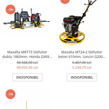
-3%
Masalta MRT73 Slefuitor
Masalta MT24-2 Slefuitor
dublu 1860mm, Honda GX690,
beton 610mm, Loncin G200F,
benzina (permite discuri
benzina
50.568,00 Lei
5.407,00 Lei
flotoare)
49.050,96 Lei
5.244,79 Lei
INDISPONIBIL
INDISPONIBIL
-3%