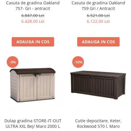
Utilaje agricole
Casuta de gradina Oakland
Casuta de gradina Oakland
757- Gri - antracit
759 Gri / Antracit
Motocultoare
6.847,00 Lei
6.521,00 Lei
Motosape
6.428,00 Lei
6.122,00 Lei
Motocositoare
Accesorii utilaje agricole
ADAUGA IN COS
ADAUGA IN COS
Pachete motocultoare
Minitractoare
-3%
-10%
Vehicule utilitare
Curte si gradina
Masini de tuns gazon
Aparate de spalat cu presiune
Foarfece gard viu
Freze de zapada
Despicatoare busteni
Dulap gradina STORE-IT-OUT
Cutie depozitare, Keter,
Ingrijire gazon
ULTRA XXL Bej/ Maro 2000 L
Rockwood 570 l, Maro