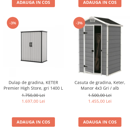
Rindele electrice
ADAUGA IN COS
ADAUGA IN COS
Masini de slefuit
Suflante cu aer cald
-3%
-3%
Masini de frezat
Masini de amestecat
Modelare si bricolaj
Pistoale de vopsit
Capsatoare electrice
Lanterne acumulator
Dulap de gradina, KETER
Casuta de gradina, Keter,
Utilaje pentru constructii
Premier High Store, gri 1400 L
Manor 4x3 Gri / alb
Placi compactoare
1.750,00 Lei
1.500,00 Lei
Maiuri compactoare
1.697,00 Lei
1.455,00 Lei
Cilindri vibrocompactori
Finisoare beton
ADAUGA IN COS
ADAUGA IN COS
Vibratoare beton