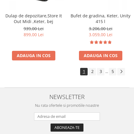
Acumulatori si incarcatoare
Freze si carote
Dulap de depozitare,Store It
Bufet de gradina, Keter, Unity
Out Midi ,Keter, bej
415 l
939,00 Lei
3.206,00 Lei
899,00 Lei
3.059,00 Lei
ADAUGA IN COS
ADAUGA IN COS
1
2
3
5
...
NEWSLETTER
Nu rata ofertele si promotiile noastre