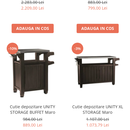
2.283,00 Lei
883,00 Lei
Motocoase
2.209,00 Lei
799,00 Lei
Motoferastraie
Suflante frunze
ADAUGA IN COS
ADAUGA IN COS
Atomizoare si pulverizatoare
Tocatoare resturi vegetale
Motoburghie
-10%
-3%
Maturi rotative
Solarii gradina
Solutii depozitare
Casute gradina
Cutii depozitare
Mobilier gradina
Cutie depozitare UNITY
Cutie depozitare UNITY XL
Set mobilier gradina
STORAGE BUFFET Maro
STORAGE Maro
Canapele de gradina
984,00 Lei
1.107,00 Lei
Scaune gradina
889,00 Lei
1.073,79 Lei