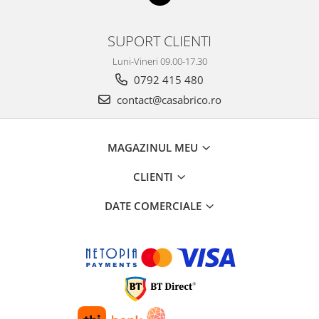
Utilaje agricole
Motocultoare
SUPORT CLIENTI
Motosape
Luni-Vineri 09.00-17.30
Motocositoare
0792 415 480
Accesorii utilaje agricole
contact@casabrico.ro
Pachete motocultoare
Minitractoare
MAGAZINUL MEU
Vehicule utilitare
CLIENTI
Curte si gradina
Masini de tuns gazon
DATE COMERCIALE
Aparate de spalat cu presiune
Foarfece gard viu
Freze de zapada
Despicatoare busteni
Ingrijire gazon