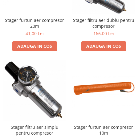
Aparate de sudura cu laser
Accesorii sudura
Masti sudura
Stager furtun aer compresor
Stager filtru aer dublu pentru
20m
compresor
Sarma sudura MIG/MAG
41,00 Lei
166,00 Lei
Electrozi sudura MMA
ADAUGA IN COS
ADAUGA IN COS
Baghete si Electrozi sudura
TIG/WIG
Pistolete sudura MIG/MAG
Pistolete sudura TIG/WIG
Pistolete taiere cu plasma
Accesorii MMA
Accesorii MIG/MAG
Accesorii TIG/WIG
Accesorii sudura in puncte
Stager filtru aer simplu
Stager furtun aer compresor
Accesorii taiere cu plasma
pentru compresor
10m