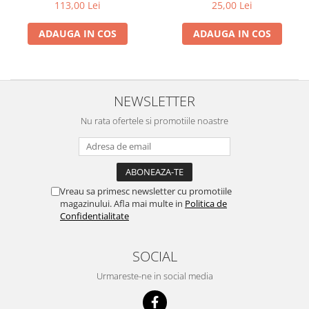
Accesorii tras tabla-tinichigerie
113,00 Lei
25,00 Lei
auto
ADAUGA IN COS
ADAUGA IN COS
Butelii gaz
Reductoare presiune gaz
Grupuri de racire cu lichid
NEWSLETTER
Generatoare electrice
Generatoare Insonorizate
Nu rata ofertele si promotiile noastre
Generatoare Uz general
Generatoare Industriale
Generatoare Digitale
Vreau sa primesc newsletter cu promotiile
magazinului. Afla mai multe in
Politica de
Generatoare pentru sudare
Confidentialitate
Automatizari generatoare
Accesorii generatoare
SOCIAL
Generatoare de curent continuu
Urmareste-ne in social media
Statii de alimentare portabile