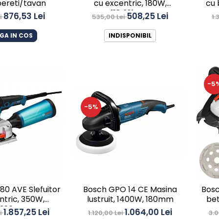
cu excentric, 180W,
cu 
pereti/tavan
113x101mm
508,25 Lei
876,53 Lei
535,00 Lei
1.
i
INDISPONIBIL
GA IN COS
-5
-5%
80 AVE Slefuitor
Bosch GPO 14 CE Masina
Bosc
ntric, 350W,
lustruit, 1400W, 180mm
bet
x226mm
1.857,25 Lei
1.064,00 Lei
ei
1.120,00 Lei
3.0