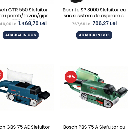
sch GTR 550 Slefuitor
Bisonte SP 3000 Slefuitor cu
ru pereti/tavan/gips-
sac si sistem de aspirare si
carton, 550 W, 215 mm,
colectare praf
1.468,70 Lei
706,27 Lei
546,00 Lei
767,69 Lei
ADAUGA IN COS
ADAUGA IN COS
%
-5%
ch GBS 75 AE Slefuitor
Bosch PBS 75 A Slefuitor cu