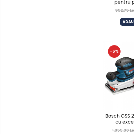
pentru 
Motoferastraie
952,75 Le
Suflante frunze
ADAU
Atomizoare si pulverizatoare
Tocatoare resturi vegetale
Motoburghie
-5%
Maturi rotative
Solarii gradina
Solutii depozitare
Casute gradina
Cutii depozitare
Mobilier gradina
Set mobilier gradina
Canapele de gradina
Bosch GSS 2
Scaune gradina
cu exce
114
Mese gradina
1.955,00 L