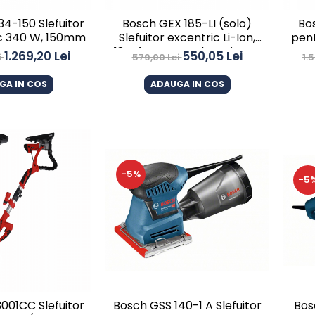
4-150 Slefuitor
Bosch GEX 185-LI (solo)
Bo
ic 340 W, 150mm
Slefuitor excentric Li-Ion,
pent
18V, fara acumulator in set
1.269,20 Lei
550,05 Lei
i
579,00 Lei
1.
GA IN COS
ADAUGA IN COS
-5%
-5
Bosch GSS 140-1 A Slefuitor
Bos
3001CC Slefuitor