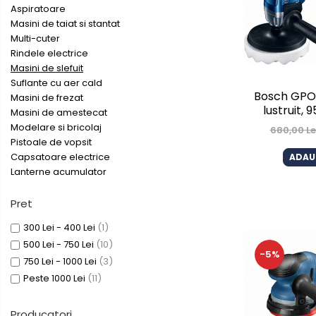
Aparate de sudura cu laser
Aspiratoare
Masini de taiat si stantat
Accesorii sudura
Multi-cuter
Masti sudura
Rindele electrice
Sarma sudura MIG/MAG
Masini de slefuit
Suflante cu aer cald
Electrozi sudura MMA
Bosch GPO
Masini de frezat
Baghete si Electrozi sudura
lustruit,
Masini de amestecat
TIG/WIG
Modelare si bricolaj
680,00 Le
Pistoale de vopsit
Pistolete sudura MIG/MAG
Capsatoare electrice
ADAU
Pistolete sudura TIG/WIG
Lanterne acumulator
Pistolete taiere cu plasma
Pret
Accesorii MMA
300 Lei - 400 Lei
(1)
Accesorii MIG/MAG
500 Lei - 750 Lei
(10)
Accesorii TIG/WIG
-5%
750 Lei - 1000 Lei
(3)
Accesorii sudura in puncte
Peste 1000 Lei
(11)
Accesorii taiere cu plasma
Producatori