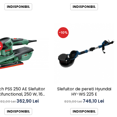
INDISPONIBIL
INDISPONIBIL
-10%
%
h PSS 250 AE Slefuitor
Slefuitor de pereti Hyundai
ifunctional, 250 W, 167
HY-WS 225 E
cm²,
362,90 Lei
746,10 Lei
82,00 Lei
829,00 Lei
INDISPONIBIL
INDISPONIBIL