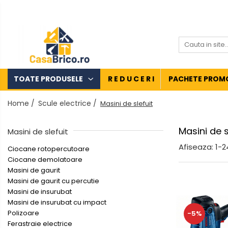
Toate Produsele
Aparate de sudura
Aparate de sudura MMA invertor
(cu electrod)
TOATE PRODUSELE
R E D U C E R I
PACHETE PROM
Aparate de sudura MMA
Home /
Scule electrice /
Masini de slefuit
transformator (cu electrod)
Aparate de sudura MIG-MAG
Masini de s
(cu sarma)
Masini de slefuit
Aparate de sudura TIG/WIG (cu
Afiseaza:
1-
2
Ciocane rotopercutoare
bagheta si argon)
Ciocane demolatoare
Masini de gaurit
Aparate de sudura in Puncte
Masini de gaurit cu percutie
Aparate de taiere cu Plasma
Masini de insurubat
Masini de insurubat cu impact
Aparate de tras tabla-
Polizoare
-5%
tinichigerie auto
Ferastraie electrice