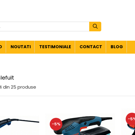
O
NOUTATI
TESTIMONIALE
CONTACT
BLOG
lefuit
4
din
25
produse
-5
-5%