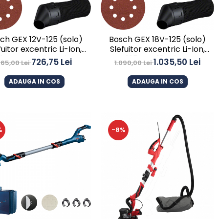
ch GEX 12V-125 (solo)
Bosch GEX 18V-125 (solo)
fuitor excentric Li-Ion,
Slefuitor excentric Li-Ion,
 fara acumulator in set
125mm, 18V, fara
726,75 Lei
1.035,50 Lei
765,00 Lei
1.090,00 Lei
acumulator in set
ADAUGA IN COS
ADAUGA IN COS
%
-8%