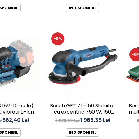
SPONIBIL
INDISPONIBIL
-5%
-5
 18V-10 (solo)
Bosch GET 75-150 Slefuitor
Bosc
 vibratii Li-Ion,
cu excentric 750 W, 150
mult
ulator in set
mm,
562,40 Lei
1.969,35 Lei
i
2.073,00 Lei
3
SPONIBIL
INDISPONIBIL