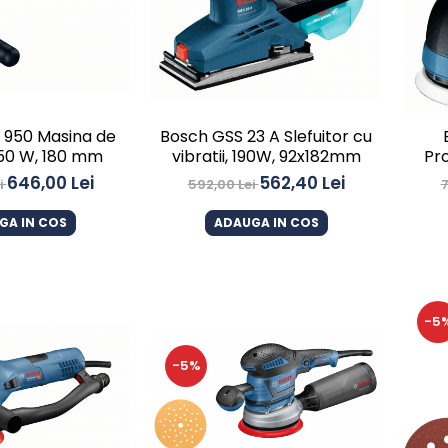
 950 Masina de
Bosch GSS 23 A Slefuitor cu
 950 W, 180 mm
vibratii, 190W, 92x182mm
Pro
exc
646,00 Lei
562,40 Lei
i
592,00 Lei
7
GA IN COS
ADAUGA IN COS
-5
-5%