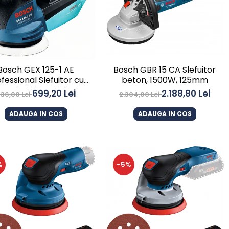
Bosch GEX 125-1 AE
Bosch GBR 15 CA Slefuitor
fessional Slefuitor cu
beton, 1500W, 125mm
entric, 250 W, 125 mm
699,20 Lei
2.188,80 Lei
36,00 Lei
2.304,00 Lei
ADAUGA IN COS
ADAUGA IN COS
%
-5%