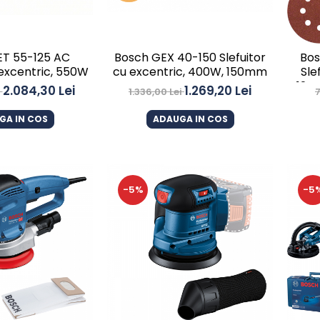
ET 55-125 AC
Bosch GEX 40-150 Slefuitor
Bos
 excentric, 550W
cu excentric, 400W, 150mm
Sle
12V,
2.084,30 Lei
1.269,20 Lei
i
1.336,00 Lei
GA IN COS
ADAUGA IN COS
-5%
-5