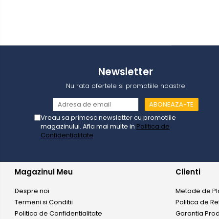
Suflante cu aer cald
Masini de frezat
Masini de amestecat
Modelare si bricolaj
Newsletter
Pistoale de vopsit
Capsatoare electrice
Nu rata ofertele si promotiile noastre
Lanterne acumulator
Placi compactoare
Vreau sa primesc newsletter cu promotiile
magazinului. Afla mai multe in
Politica de
Maiuri compactoare
Confidentialitate
Cilindri vibrocompactori
Finisoare beton
Magazinul Meu
Clienti
Vibratoare beton
Despre noi
Metode de Pl
Scarificatoare
Termeni si Conditii
Politica de Re
Taietoare beton si asfalt
Politica de Confidentialitate
Garantia Pro