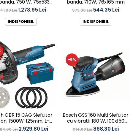
banda, 750 W, 75x533
banda, 710W, 76x165 mm
mm
1.273,95 Lei
544,35 Lei
341,00 Lei
573,00 Lei
INDISPONIBIL
INDISPONIBIL
%
-5%
Bosch GSS 160 Multi Slefuitor
h GBR 15 CAG Slefuitor
cu vibratii, 180 W, 100x150
on, 1500W, 125mm, L-
mm
Boxx
868,30 Lei
2.929,80 Lei
914,00 Lei
84,00 Lei