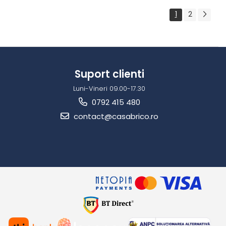
1
2
Suport clienti
Luni-Vineri 09.00-17.30
0792 415 480
contact@casabrico.ro