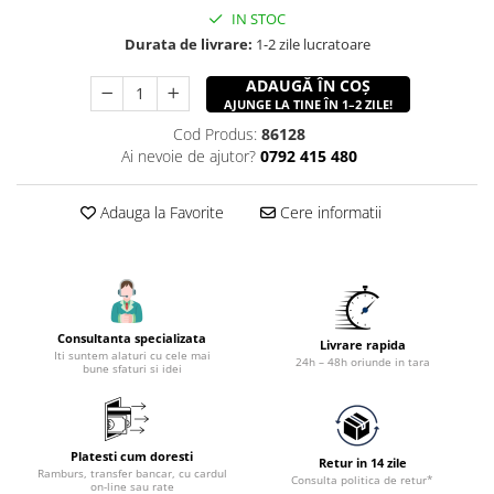
Accesorii utilaje constructii
IN STOC
Pompe de beton
Durata de livrare:
1-2 zile lucratoare
ADAUGĂ ÎN COȘ
AJUNGE LA TINE ÎN 1–2 ZILE!
Cod Produs:
86128
Ai nevoie de ajutor?
0792 415 480
Adauga la Favorite
Cere informatii
Consultanta specializata
Livrare rapida
Iti suntem alaturi cu cele mai
24h – 48h oriunde in tara
bune sfaturi si idei
Platesti cum doresti
Retur in 14 zile
Ramburs, transfer bancar, cu cardul
Consulta politica de retur*
on-line sau rate