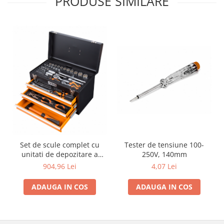
PRODUSE SIMILARE
Set de scule complet cu
Tester de tensiune 100-
unitati de depozitare a
250V, 140mm
sculelor, pentru utilizare in
904,96 Lei
4,07 Lei
atelier sau garaj, 4 tavi, 86
bucati
ADAUGA IN COS
ADAUGA IN COS