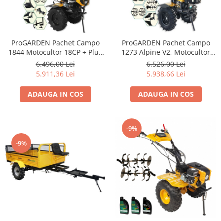
ProGARDEN Pachet Campo
ProGARDEN Pachet Campo
1844 Motocultor 18CP + Plug
1273 Alpine V2, Motocultor
bilonat + Plug reversibil +
12CP + PRS20-45
6.496,00 Lei
6.526,00 Lei
Prasitoare + Adaptor + 2 roti
Prasitoare+Plug bilonat/rarita
5.911,36 Lei
5.938,66 Lei
metalice 540x170 + 4L Ulei
+PR2B-31 Plug
reversibil+Adaptor + 2 Roti
ADAUGA IN COS
ADAUGA IN COS
metalice 540x170 + 4 L Ulei
-9%
-9%