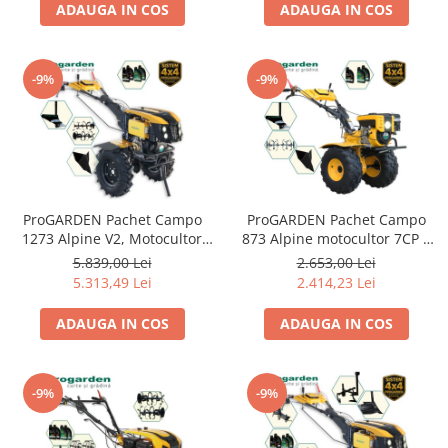
Adaptor reglabil + 2 Roti
Accesorii utilaje constructii
ADAUGA IN COS
ADAUGA IN COS
metalice 350x6 + 5L Ulei
Pompe de beton
-9%
-9%
ProGARDEN Pachet Campo
ProGARDEN Pachet Campo
1273 Alpine V2, Motocultor
873 Alpine motocultor 7CP +
12CP + Plug simplu+ Plug
Plug simplu + Plug
5.839,00 Lei
2.653,00 Lei
bilonat/rarita + 4 L Ulei
bilonat/rarita + 3L Ulei
5.313,49 Lei
2.414,23 Lei
ADAUGA IN COS
ADAUGA IN COS
-9%
-9%