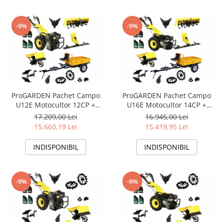
-9%
-9%
ProGARDEN Pachet Campo
ProGARDEN Pachet Campo
U12E Motocultor 12CP +
U16E Motocultor 14CP +
RM500C Remorca 500Kg +
RM500C Remorca 500Kg +
17.209,00 Lei
16.945,00 Lei
BC120M Bara cosire + 3xPlug
BC120M Bara cosire + 3xPlug
15.660,19 Lei
15.419,95 Lei
+ FT90 Freza tractata + 2xRoti
+ FT90 Freza tractata + 2xRoti
metalice RM47 + 2xCuple + 4L
metalice RM47 + 2xCuple + 4L
INDISPONIBIL
INDISPONIBIL
Ulei
Ulei
-9%
-9%