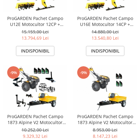
ProGARDEN Pachet Campo
ProGARDEN Pachet Campo
U12E Motocultor 12CP +
U16E Motocultor 14CP +
BC120M Bara cosire + 3xPlug
BC120M Bara cosire + 3xPlug
15.159,00 Lei
14.880,00 Lei
+ FT90 Freza tractata + 2xRoti
+ FT90 Freza tractata + 2xRoti
13.794,69 Lei
13.540,80 Lei
metalice RM47 + 2xCuple + 4L
metalice RM47 + 2xCuple + 4L
Ulei
Ulei
INDISPONIBIL
INDISPONIBIL
-9%
-9%
ProGARDEN Pachet Campo
ProGARDEN Pachet Campo
1873 Alpine V2 Motocultor
1873 Alpine V2 Motocultor
18CP + RM500T Remorca +
18CP + RM500T Remorca + 4L
10.252,00 Lei
8.953,00 Lei
2xPlug + Prasitoare + Adaptor
Ulei
9.329,32 Lei
8.147,23 Lei