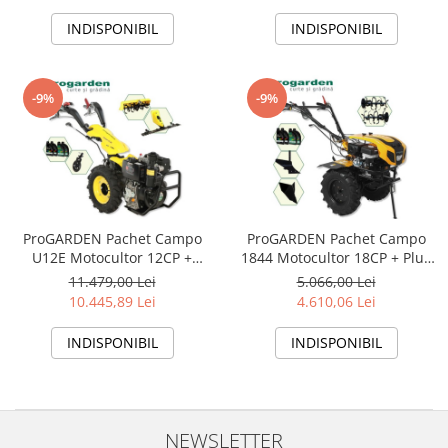
+ 2xRoti metalice 540x170 + 4L
Ulei
INDISPONIBIL
INDISPONIBIL
-9%
-9%
ProGARDEN Pachet Campo
ProGARDEN Pachet Campo
U12E Motocultor 12CP +
1844 Motocultor 18CP + Plug
BC120M Bara cosire 120cm +
simplu + Plug bilonat/rarita +
11.479,00 Lei
5.066,00 Lei
Roata sustinere + FT90 Freza
4L Ulei
10.445,89 Lei
4.610,06 Lei
tractata 90cm + 4L Ulei
INDISPONIBIL
INDISPONIBIL
NEWSLETTER