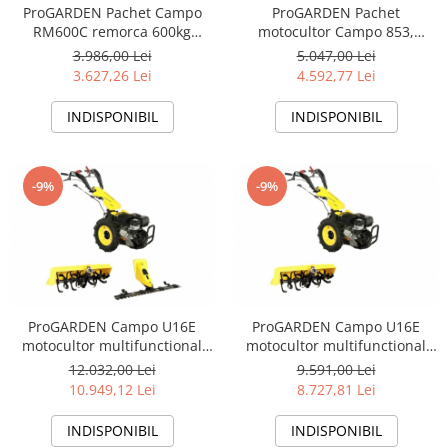
ProGARDEN Pachet Campo
ProGARDEN Pachet
RM600C remorca 600kg
motocultor Campo 853,
motocultor, cu obloane
benzina, 7.5CP, 2+1 trepte,
3.986,00 Lei
5.047,00 Lei
inaltare, 1 osie, prindere bolt,
roti atv, manicot rulment, ulei
3.627,26 Lei
4.592,77 Lei
roti profil agricol 6.00-12
motor si transmisie incluse
INDISPONIBIL
INDISPONIBIL
-9%
-9%
ProGARDEN Campo U16E
ProGARDEN Campo U16E
motocultor multifunctional
motocultor multifunctional
14CP, benzina, EU V, pornire
14CP, benzina, EU V, pornire
12.032,00 Lei
9.591,00 Lei
electrica, 3+2 viteze, reductor
electrica, 3+2 viteze, reductor
10.949,12 Lei
8.727,81 Lei
+ FT90 freza tractata 900mm +
+ FT90 freza tractata 900mm
BC120M bara cosire mobila
INDISPONIBIL
INDISPONIBIL
120cm