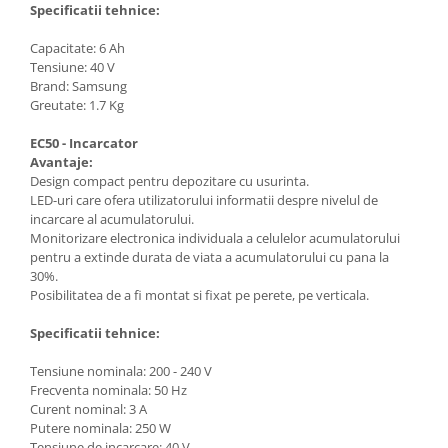
Mese gradina
Specificatii tehnice:
Mobilier
Capacitate: 6 Ah
Sezlonguri
Tensiune: 40 V
Scule electrice
Brand: Samsung
Greutate: 1.7 Kg
Ciocane rotopercutoare
Ciocane demolatoare
EC50 - Incarcator
Avantaje:
Masini de gaurit
Design compact pentru depozitare cu usurinta.
Masini de gaurit cu percutie
LED-uri care ofera utilizatorului informatii despre nivelul de
incarcare al acumulatorului.
Masini de insurubat
Monitorizare electronica individuala a celulelor acumulatorului
pentru a extinde durata de viata a acumulatorului cu pana la
Masini de insurubat cu impact
30%.
Polizoare
Posibilitatea de a fi montat si fixat pe perete, pe verticala.
Ferastraie electrice
Specificatii tehnice:
Aspiratoare
Tensiune nominala: 200 - 240 V
Masini de taiat si stantat
Frecventa nominala: 50 Hz
Curent nominal: 3 A
Multi-cuter
Putere nominala: 250 W
Tensiune de incarcare: 40 V