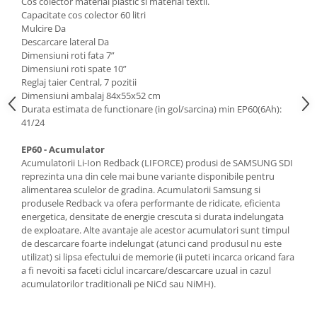
Cos colector material plastic si material textil.
Motocoase
Capacitate cos colector 60 litri
Mulcire Da
Motoferastraie
Descarcare lateral Da
Suflante frunze
Dimensiuni roti fata 7”
Dimensiuni roti spate 10”
Atomizoare si pulverizatoare
Reglaj taier Central, 7 pozitii
Tocatoare resturi vegetale
Dimensiuni ambalaj 84x55x52 cm
Durata estimata de functionare (in gol/sarcina) min EP60(6Ah):
Motoburghie
41/24
Maturi rotative
EP60 - Acumulator
Solarii gradina
Acumulatorii Li-Ion Redback (LIFORCE) produsi de SAMSUNG SDI
reprezinta una din cele mai bune variante disponibile pentru
Solutii depozitare
alimentarea sculelor de gradina. Acumulatorii Samsung si
produsele Redback va ofera performante de ridicate, eficienta
Casute gradina
energetica, densitate de energie crescuta si durata indelungata
Cutii depozitare
de exploatare. Alte avantaje ale acestor acumulatori sunt timpul
Mobilier gradina
de descarcare foarte indelungat (atunci cand produsul nu este
utilizat) si lipsa efectului de memorie (ii puteti incarca oricand fara
Set mobilier gradina
a fi nevoiti sa faceti ciclul incarcare/descarcare uzual in cazul
Canapele de gradina
acumulatorilor traditionali pe NiCd sau NiMH).
Scaune gradina