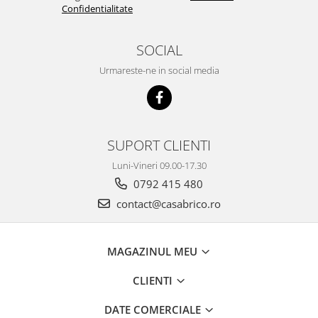
Masini de taiat caramida si BCA
Confidentialitate
Masini de taiat gresie si faianta
Masini de taiat lemn (circular)
SOCIAL
Masini de taiat gresie/faianta
Urmareste-ne in social media
manuale
Masini de tencuit, gletuit, zugravit
Masini de tencuit si gletuit
Pompe de zugravit, gletuit, vopsit
SUPORT CLIENTI
Accesorii utilaje constructii
Luni-Vineri 09.00-17.30
Pompe de beton
0792 415 480
Compresoare
contact@casabrico.ro
Compresoare angrenare directa
Compresoare angrenare curea
MAGAZINUL MEU
Accesorii compresoare
CLIENTI
Incalzitoare de aer
Aeroterme gaz
DATE COMERCIALE