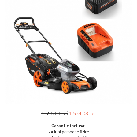
Aparate de sudura cu laser
Accesorii sudura
Masti sudura
Sarma sudura MIG/MAG
Electrozi sudura MMA
Baghete si Electrozi sudura
TIG/WIG
Pistolete sudura MIG/MAG
Pistolete sudura TIG/WIG
Pistolete taiere cu plasma
Accesorii MMA
Accesorii MIG/MAG
Accesorii TIG/WIG
1.598,00 Lei
1.534,08 Lei
Accesorii sudura in puncte
Garantie inclusa:
Accesorii taiere cu plasma
24 luni persoane fizice