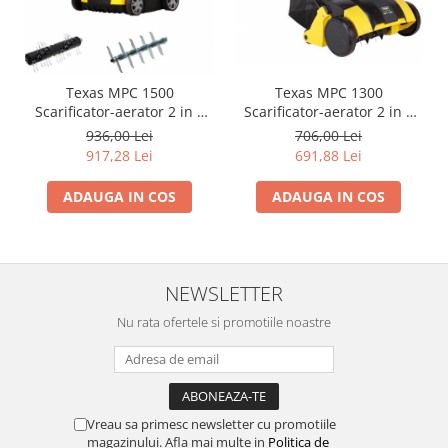
Scarificatoare
Taietoare beton si asfalt
Taietoare materiale
Texas MPC 1500
Texas MPC 1300
Turnuri de lumina
Scarificator-aerator 2 in 1
Scarificator-aerator 2 in 1
electric, 1500W, 230V,
electric, 1300W, 230V,
936,00 Lei
706,00 Lei
Betoniere
latime lucru 33cm,
latime de lucru 30cm,
917,28 Lei
691,88 Lei
Roabe motorizate
adancime lucru 1.2cm, 50L
adancime lucru 3-6-9mm,
30L
ADAUGA IN COS
ADAUGA IN COS
Ventilatoare industriale
Palane si vinciuri
Transpaleti hidraulici
NEWSLETTER
Tehnica diamantata
Masini de carotat
Nu rata ofertele si promotiile noastre
Carote diamantate
Masini de canelat
Discuri diamantate
Vreau sa primesc newsletter cu promotiile
Echipamente pentru taiere
magazinului. Afla mai multe in
Politica de