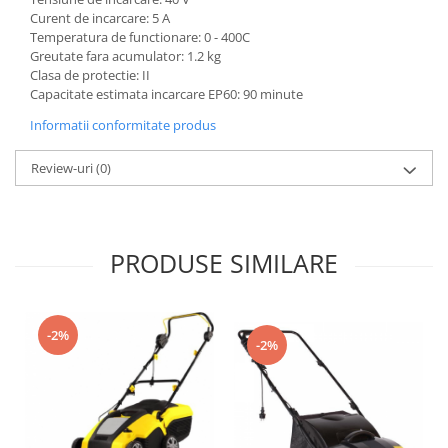
Rindele electrice
Curent de incarcare: 5 A
Masini de slefuit
Temperatura de functionare: 0 - 400C
Greutate fara acumulator: 1.2 kg
Suflante cu aer cald
Clasa de protectie: II
Masini de frezat
Capacitate estimata incarcare EP60: 90 minute
Masini de amestecat
Informatii conformitate produs
Modelare si bricolaj
Review-uri
(0)
Pistoale de vopsit
Capsatoare electrice
Lanterne acumulator
PRODUSE SIMILARE
Utilaje pentru constructii
Placi compactoare
-2%
Maiuri compactoare
-2%
Cilindri vibrocompactori
Finisoare beton
Vibratoare beton