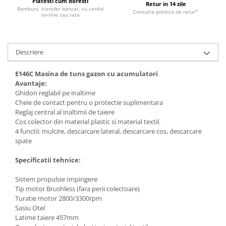
Platesti cum doresti
Utilaje agricole
Retur in 14 zile
Ramburs, transfer bancar, cu cardul
Consulta politica de retur*
Motocultoare
on-line sau rate
Motosape
Motocositoare
Descriere
Accesorii utilaje agricole
E146C Masina de tuns gazon cu acumulatori
Pachete motocultoare
Avantaje:
Ghidon reglabil pe inaltime
Minitractoare
Cheie de contact pentru o protectie suplimentara
Vehicule utilitare
Reglaj central al inaltimii de taiere
Cos colector din material plastic si material textil.
Curte si gradina
4 functii: mulcire, descarcare lateral, descarcare cos, descarcare
Masini de tuns gazon
spate
Aparate de spalat cu presiune
Specificatii tehnice:
Foarfece gard viu
Sistem propulsie Impingere
Freze de zapada
Tip motor Brushless (fara perii colectoare)
Turatie motor 2800/3300rpm
Despicatoare busteni
Sasiu Otel
Ingrijire gazon
Latime taiere 457mm