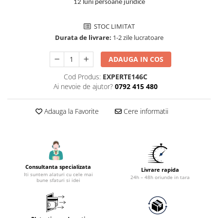
Accesorii tras tabla-tinichigerie
12 luni persoane juridice
auto
Butelii gaz
STOC LIMITAT
Durata de livrare:
1-2 zile lucratoare
Reductoare presiune gaz
Grupuri de racire cu lichid
ADAUGA IN COS
Generatoare electrice
Cod Produs:
EXPERTE146C
Generatoare Insonorizate
Ai nevoie de ajutor?
0792 415 480
Generatoare Uz general
Adauga la Favorite
Cere informatii
Generatoare Industriale
Generatoare Digitale
Generatoare pentru sudare
Automatizari generatoare
Consultanta specializata
Livrare rapida
Accesorii generatoare
Iti suntem alaturi cu cele mai
24h – 48h oriunde in tara
bune sfaturi si idei
Generatoare de curent continuu
Statii de alimentare portabile