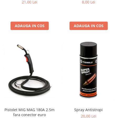
21,00 Lei
8,00 Lei
Motocoase
Motoferastraie
Suflante frunze
ADAUGA IN COS
ADAUGA IN COS
Atomizoare si pulverizatoare
Tocatoare resturi vegetale
Motoburghie
Maturi rotative
Solarii gradina
Solutii depozitare
Casute gradina
Cutii depozitare
Mobilier gradina
Set mobilier gradina
Canapele de gradina
Pistolet MIG MAG 180A 2.5m
Spray Antistropi
Scaune gradina
fara conector euro
20,00 Lei