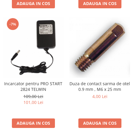
ADAUGA IN COS
ADAUGA IN COS
Scarificatoare
Taietoare beton si asfalt
Taietoare materiale
-7%
Turnuri de lumina
Betoniere
Roabe motorizate
Ventilatoare industriale
Palane si vinciuri
Transpaleti hidraulici
Incarcator pentru PRO START
Duza de contact sarma de otel
Tehnica diamantata
2824 TELWIN
0.9 mm , M6 x 25 mm
Masini de carotat
109,00 Lei
4,00 Lei
101,00 Lei
Carote diamantate
Masini de canelat
Discuri diamantate
ADAUGA IN COS
ADAUGA IN COS
Echipamente pentru taiere