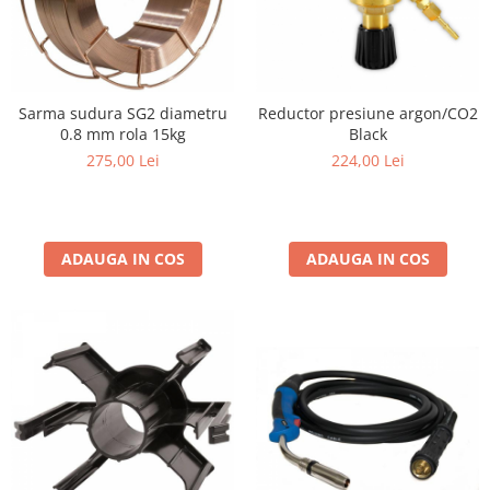
Pompe submersibile cu plutitor
Hidrofoare
Pompe cu turatie variabila
Sarma sudura SG2 diametru
Reductor presiune argon/CO2
Accesorii pompe
0.8 mm rola 15kg
Black
Scule de mana
275,00 Lei
224,00 Lei
Truse de scule
Surubelnite
Nivele
ADAUGA IN COS
ADAUGA IN COS
Masura si control
Tehnica masurare
Nivele automate
Telemetre
Termodetectoare
Accesorii si consumabile
Uleiuri, vaseline, detergenti