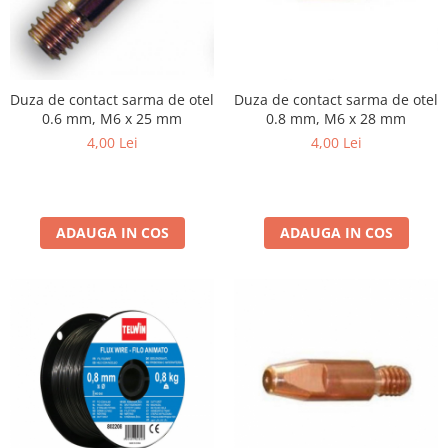
Aparate de sudura cu laser
Accesorii sudura
Masti sudura
Sarma sudura MIG/MAG
Duza de contact sarma de otel
Duza de contact sarma de otel
0.6 mm, M6 x 25 mm
0.8 mm, M6 x 28 mm
Electrozi sudura MMA
4,00 Lei
4,00 Lei
Baghete si Electrozi sudura
TIG/WIG
Pistolete sudura MIG/MAG
ADAUGA IN COS
ADAUGA IN COS
Pistolete sudura TIG/WIG
Pistolete taiere cu plasma
Accesorii MMA
Accesorii MIG/MAG
Accesorii TIG/WIG
Accesorii sudura in puncte
Accesorii taiere cu plasma