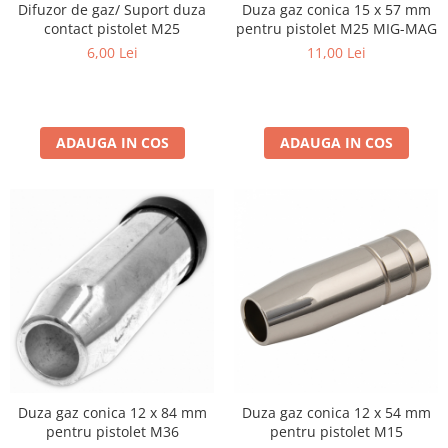
Utilaje agricole
Difuzor de gaz/ Suport duza
Duza gaz conica 15 x 57 mm
contact pistolet M25
pentru pistolet M25 MIG-MAG
Motocultoare
6,00 Lei
11,00 Lei
Motosape
Motocositoare
Accesorii utilaje agricole
ADAUGA IN COS
ADAUGA IN COS
Pachete motocultoare
Minitractoare
Vehicule utilitare
Curte si gradina
Masini de tuns gazon
Aparate de spalat cu presiune
Foarfece gard viu
Freze de zapada
Despicatoare busteni
Duza gaz conica 12 x 84 mm
Duza gaz conica 12 x 54 mm
Ingrijire gazon
pentru pistolet M36
pentru pistolet M15