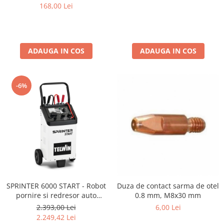
Mese gradina
168,00 Lei
Mobilier
Sezlonguri
Scule electrice
ADAUGA IN COS
ADAUGA IN COS
Ciocane rotopercutoare
Ciocane demolatoare
Masini de gaurit
-6%
Masini de gaurit cu percutie
Masini de insurubat
Masini de insurubat cu impact
Polizoare
Ferastraie electrice
Aspiratoare
SPRINTER 6000 START - Robot
Duza de contact sarma de otel
Masini de taiat si stantat
pornire si redresor auto
0.8 mm, M8x30 mm
TELWIN
2.393,00 Lei
6,00 Lei
Multi-cuter
2.249,42 Lei