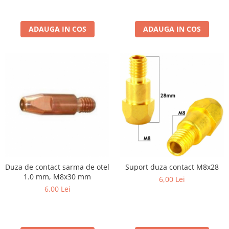
Rindele electrice
Masini de slefuit
ADAUGA IN COS
ADAUGA IN COS
Suflante cu aer cald
Masini de frezat
Masini de amestecat
Modelare si bricolaj
Pistoale de vopsit
Capsatoare electrice
Lanterne acumulator
Utilaje pentru constructii
Placi compactoare
Duza de contact sarma de otel
Suport duza contact M8x28
Maiuri compactoare
1.0 mm, M8x30 mm
6,00 Lei
Cilindri vibrocompactori
6,00 Lei
Finisoare beton
Vibratoare beton