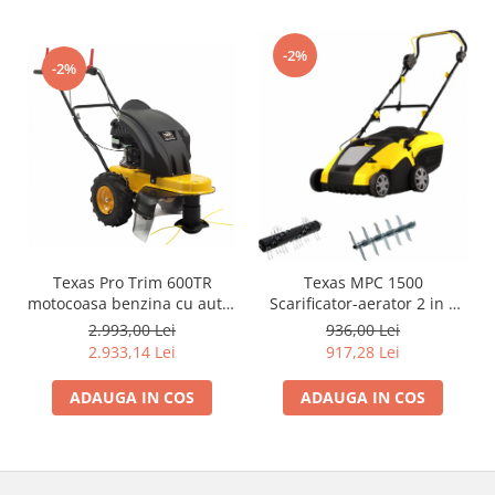
-2%
-2%
Texas Pro Trim 600TR
Texas MPC 1500
motocoasa benzina cu auto-
Scarificator-aerator 2 in 1
propulsare, 4CP, latime
electric, 1500W, 230V,
2.993,00 Lei
936,00 Lei
lucru 60cm, fir 4mm
latime lucru 33cm,
2.933,14 Lei
917,28 Lei
adancime lucru 1.2cm, 50L
ADAUGA IN COS
ADAUGA IN COS