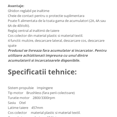
Avantaje:
Ghidon reglabil pe inaltime
Cheie de contact pentru o protectie suplimentara
Poate fi alimentata de la toata gama de acumulatori (2A, 4A sau
6A de 40Volti).
Reglaj central al inaltimii de taiere
Cos colector din material plastic si material textil.
4 functii: mulcire, descarcare lateral, descarcare cos, descarcare
spate
Produsul se livreaza fara acumulator si incarcator. Pentru
utilizare achizitionati impreuna cu unul dintre
acumulatorii si incarcatoarele disponibile.
Specificatii tehnice:
Sistem propulsie Impingere
Tip motor Brushless (fara perii colectoare)
Turatie motor 2800/3300rpm
Sasiu Otel
Latime taiere 457mm
Cos colector material plastic si material textil.