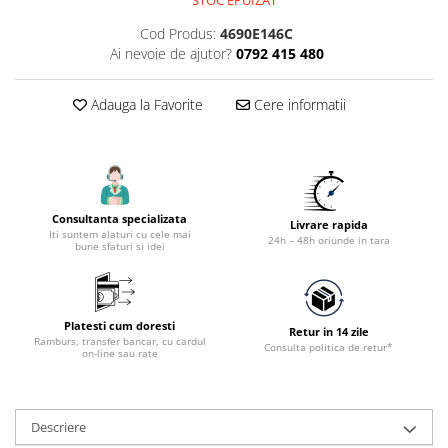
Accesorii utilaje constructii
Cod Produs:
4690E146C
Pompe de beton
Ai nevoie de ajutor?
0792 415 480
Adauga la Favorite
Cere informatii
Consultanta specializata
Livrare rapida
Iti suntem alaturi cu cele mai
24h – 48h oriunde in tara
bune sfaturi si idei
Platesti cum doresti
Retur in 14 zile
Ramburs, transfer bancar, cu cardul
Consulta politica de retur*
on-line sau rate
Descriere