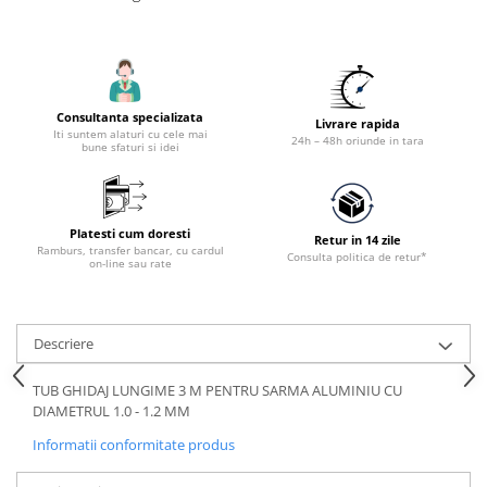
Accesorii utilaje constructii
Pompe de beton
Consultanta specializata
Livrare rapida
Iti suntem alaturi cu cele mai
24h – 48h oriunde in tara
bune sfaturi si idei
Platesti cum doresti
Retur in 14 zile
Ramburs, transfer bancar, cu cardul
Consulta politica de retur*
on-line sau rate
Descriere
TUB GHIDAJ LUNGIME 3 M PENTRU SARMA ALUMINIU CU
DIAMETRUL 1.0 - 1.2 MM
Informatii conformitate produs