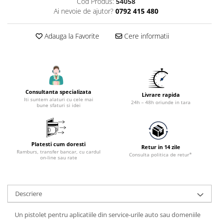
Cod Produs:
54058
Accesorii utilaje constructii
Ai nevoie de ajutor?
0792 415 480
Pompe de beton
Adauga la Favorite
Cere informatii
Consultanta specializata
Livrare rapida
Iti suntem alaturi cu cele mai
24h – 48h oriunde in tara
bune sfaturi si idei
Platesti cum doresti
Retur in 14 zile
Ramburs, transfer bancar, cu cardul
Consulta politica de retur*
on-line sau rate
Descriere
Un pistolet pentru aplicatiile din service-urile auto sau domeniile