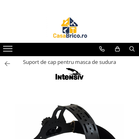
Toate Produsele
Aparate de sudura
Aparate de sudura MMA invertor
(cu electrod)
Aparate de sudura MMA
Suport de cap pentru masca de sudura
transformator (cu electrod)
Aparate de sudura MIG-MAG (cu
sarma)
Aparate de sudura TIG/WIG (cu
bagheta si argon)
Aparate de sudura in Puncte
Aparate de taiere cu Plasma
Aparate de tras tabla-tinichigerie
auto