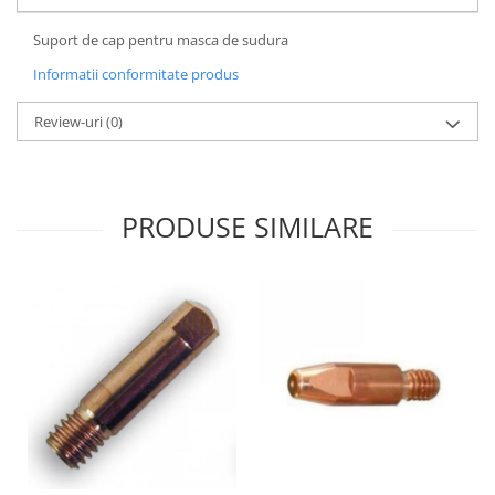
Utilaje agricole
Motocultoare
Suport de cap pentru masca de sudura
Motosape
Informatii conformitate produs
Motocositoare
Review-uri
(0)
Accesorii utilaje agricole
Pachete motocultoare
Minitractoare
PRODUSE SIMILARE
Vehicule utilitare
Curte si gradina
Masini de tuns gazon
Aparate de spalat cu presiune
Foarfece gard viu
Freze de zapada
Despicatoare busteni
Ingrijire gazon