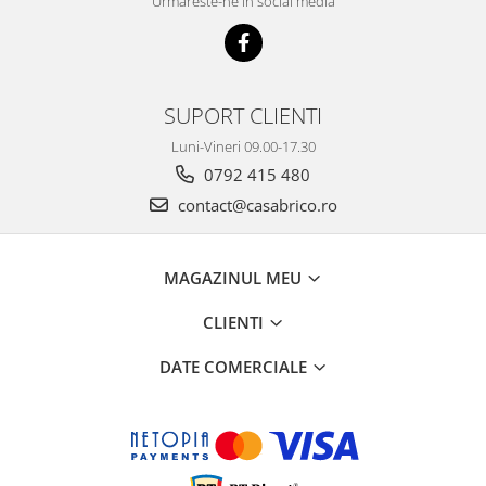
Urmareste-ne in social media
Mese gradina
Mobilier
Sezlonguri
Scule electrice
SUPORT CLIENTI
Ciocane rotopercutoare
Luni-Vineri 09.00-17.30
Ciocane demolatoare
0792 415 480
Masini de gaurit
contact@casabrico.ro
Masini de gaurit cu percutie
Masini de insurubat
MAGAZINUL MEU
Masini de insurubat cu impact
Polizoare
CLIENTI
Ferastraie electrice
DATE COMERCIALE
Aspiratoare
Masini de taiat si stantat
Multi-cuter