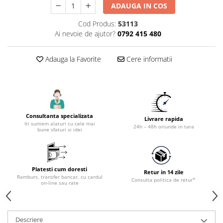
Accesorii tras tabla-tinichigerie
ADAUGA IN COS
auto
Cod Produs:
53113
Butelii gaz
Ai nevoie de ajutor?
0792 415 480
Reductoare presiune gaz
Grupuri de racire cu lichid
Adauga la Favorite
Cere informatii
Generatoare electrice
Generatoare Insonorizate
Generatoare Uz general
Consultanta specializata
Generatoare Industriale
Livrare rapida
Iti suntem alaturi cu cele mai
24h – 48h oriunde in tara
bune sfaturi si idei
Generatoare Digitale
Generatoare pentru sudare
Automatizari generatoare
Platesti cum doresti
Retur in 14 zile
Ramburs, transfer bancar, cu cardul
Accesorii generatoare
Consulta politica de retur*
on-line sau rate
Generatoare de curent continuu
Statii de alimentare portabile
Descriere