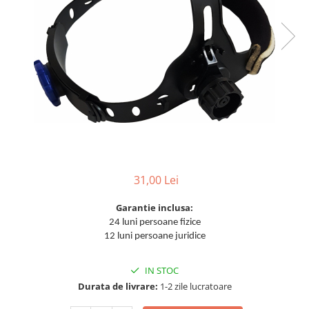
Aparate de sudura cu laser
Accesorii sudura
Masti sudura
Sarma sudura MIG/MAG
Electrozi sudura MMA
Baghete si Electrozi sudura
TIG/WIG
Pistolete sudura MIG/MAG
Pistolete sudura TIG/WIG
31,00 Lei
Pistolete taiere cu plasma
Accesorii MMA
Garantie inclusa:
24 luni persoane fizice
Accesorii MIG/MAG
12 luni persoane juridice
Accesorii TIG/WIG
Accesorii sudura in puncte
IN STOC
Durata de livrare:
1-2 zile lucratoare
Accesorii taiere cu plasma