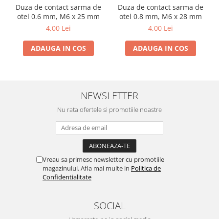
Motocoase
Duza de contact sarma de
Duza de contact sarma de
otel 0.6 mm, M6 x 25 mm
otel 0.8 mm, M6 x 28 mm
Motoferastraie
4,00 Lei
4,00 Lei
Suflante frunze
ADAUGA IN COS
ADAUGA IN COS
Atomizoare si pulverizatoare
Tocatoare resturi vegetale
Motoburghie
NEWSLETTER
Maturi rotative
Nu rata ofertele si promotiile noastre
Solarii gradina
Solutii depozitare
Casute gradina
Cutii depozitare
Vreau sa primesc newsletter cu promotiile
Mobilier gradina
magazinului. Afla mai multe in
Politica de
Confidentialitate
Set mobilier gradina
Canapele de gradina
SOCIAL
Scaune gradina