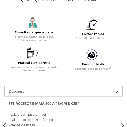
Accesorii utilaje constructii
Pompe de beton
Consultanta specializata
Livrare rapida
Iti suntem alaturi cu cele mai
24h – 48h oriunde in tara
bune sfaturi si idei
Platesti cum doresti
Retur in 14 zile
Ramburs, transfer bancar, cu cardul
Consulta politica de retur*
on-line sau rate
Descriere
SET ACCESORII MMA 200 A ( 3+2M DX25 )
- cablu de masa 2 metri
- cablu portelectrod 3 metri
- cleste de masa