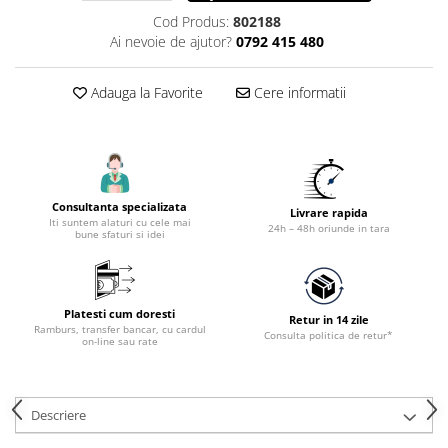
Accesorii utilaje constructii
Cod Produs:
802188
Pompe de beton
Ai nevoie de ajutor?
0792 415 480
Adauga la Favorite
Cere informatii
Consultanta specializata
Livrare rapida
Iti suntem alaturi cu cele mai
24h – 48h oriunde in tara
bune sfaturi si idei
Platesti cum doresti
Retur in 14 zile
Ramburs, transfer bancar, cu cardul
Consulta politica de retur*
on-line sau rate
Descriere