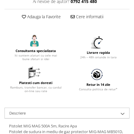
Ai nevoie de ajutor?
0792 415 480
Accesorii utilaje constructii
Pompe de beton
Adauga la Favorite
Cere informatii
Consultanta specializata
Livrare rapida
Iti suntem alaturi cu cele mai
24h – 48h oriunde in tara
bune sfaturi si idei
Platesti cum doresti
Retur in 14 zile
Ramburs, transfer bancar, cu cardul
Consulta politica de retur*
on-line sau rate
Descriere
Pistolet MIG MAG 500A 5m, Racire Apa
Pistolet de sudura in mediu de gaz protector MIG-MAG MB501D,