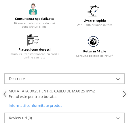
Accesorii utilaje constructii
Pompe de beton
Consultanta specializata
Livrare rapida
Iti suntem alaturi cu cele mai
24h – 48h oriunde in tara
bune sfaturi si idei
Platesti cum doresti
Retur in 14 zile
Ramburs, transfer bancar, cu cardul
Consulta politica de retur*
on-line sau rate
Descriere
MUFA TATA DX25 PENTRU CABLU DE MAX 25 mm2
Pretul este pentru o bucata.
Informatii conformitate produs
Review-uri
(0)