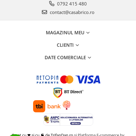
0792 415 480
contact@casabrico.ro
MAGAZINUL MEU
CLIENTI
DATE COMERCIALE
Creat cu ❤ și cu 🧠 de TrifanDan.ro
si
Platforma E-commerce by