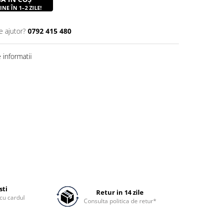
NE ÎN 1–2 ZILE!
e ajutor?
0792 415 480
informatii
sti
Retur in 14 zile
cu cardul
Consulta politica de retur*