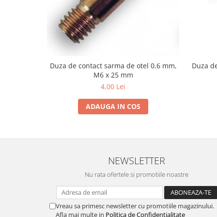
Utilaje agricole
Motocultoare
Motosape
Motocositoare
Accesorii utilaje agricole
Duza de contact sarma de otel 0.6 mm,
Duza de
Pachete motocultoare
M6 x 25 mm
4,00 Lei
Minitractoare
Vehicule utilitare
ADAUGA IN COS
Curte si gradina
Masini de tuns gazon
Aparate de spalat cu presiune
NEWSLETTER
Foarfece gard viu
Nu rata ofertele si promotiile noastre
Freze de zapada
Despicatoare busteni
Vreau sa primesc newsletter cu promotiile magazinului.
Ingrijire gazon
Afla mai multe in
Politica de Confidentialitate