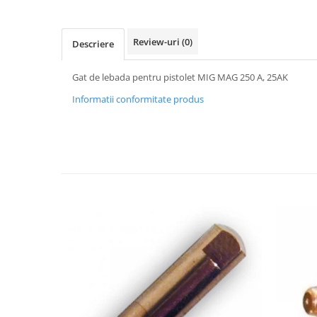
Accesorii tras tabla-tinichigerie
auto
Butelii gaz
Review-uri
(0)
Descriere
Reductoare presiune gaz
Gat de lebada pentru pistolet MIG MAG 250 A, 25AK
Grupuri de racire cu lichid
Informatii conformitate produs
Generatoare electrice
Generatoare Insonorizate
Generatoare Uz general
Generatoare Industriale
Generatoare Digitale
Generatoare pentru sudare
Automatizari generatoare
Accesorii generatoare
Generatoare de curent continuu
Statii de alimentare portabile