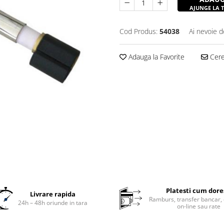
AJUNGE LA TI
Cod Produs:
54038
Ai nevoie d
Adauga la Favorite
Cere 
Platesti cum dore
Livrare rapida
Ramburs, transfer bancar, 
24h – 48h oriunde in tara
on-line sau rate