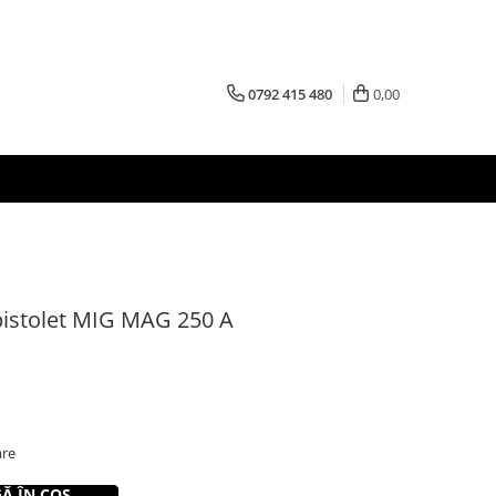
0792 415 480
0,00
pistolet MIG MAG 250 A
are
Ă ÎN COȘ