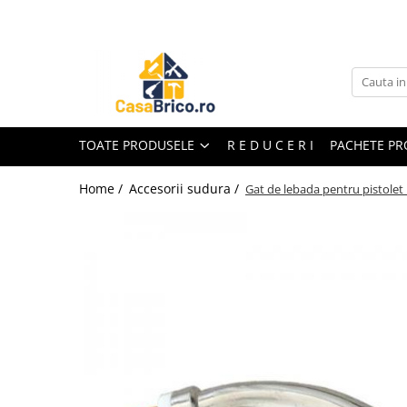
Toate Produsele
Aparate de sudura
Aparate de sudura MMA invertor
(cu electrod)
TOATE PRODUSELE
R E D U C E R I
PACHETE P
Aparate de sudura MMA
transformator (cu electrod)
Home /
Accesorii sudura /
Gat de lebada pentru pistole
Aparate de sudura MIG-MAG (cu
sarma)
Aparate de sudura TIG/WIG (cu
bagheta si argon)
Aparate de sudura in Puncte
Aparate de taiere cu Plasma
Aparate de tras tabla-tinichigerie
auto