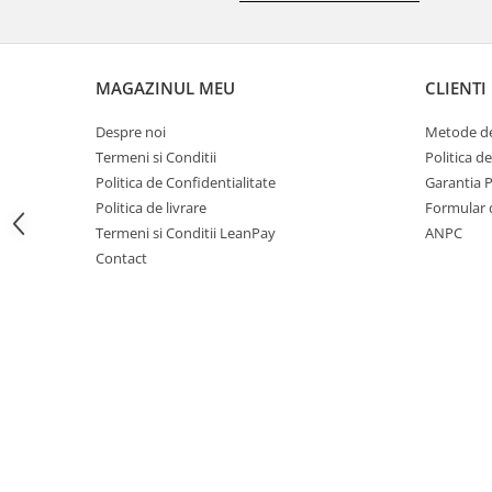
Motocoase
Motoferastraie
Suflante frunze
MAGAZINUL MEU
CLIENTI
Atomizoare si pulverizatoare
Despre noi
Metode de
Tocatoare resturi vegetale
Termeni si Conditii
Politica d
Motoburghie
Politica de Confidentialitate
Garantia 
Politica de livrare
Formular 
Maturi rotative
Termeni si Conditii LeanPay
ANPC
Solarii gradina
Contact
Solutii depozitare
Casute gradina
Cutii depozitare
Mobilier gradina
Set mobilier gradina
Canapele de gradina
Scaune gradina