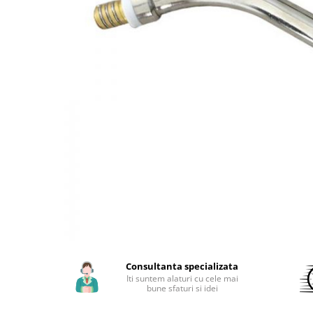
Aparate de sudura cu laser
Accesorii sudura
Masti sudura
Sarma sudura MIG/MAG
Electrozi sudura MMA
Baghete si Electrozi sudura
TIG/WIG
Pistolete sudura MIG/MAG
Pistolete sudura TIG/WIG
Pistolete taiere cu plasma
Accesorii MMA
Accesorii MIG/MAG
Accesorii TIG/WIG
Consultanta specializata
Accesorii sudura in puncte
Iti suntem alaturi cu cele mai
bune sfaturi si idei
Accesorii taiere cu plasma