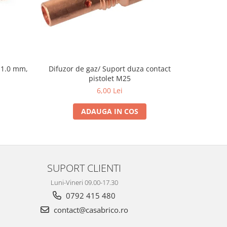
Difuzor de gaz/ Suport duza contact
 1.0 mm,
Duza gaz
pistolet M25
p
6,00 Lei
ADAUGA IN COS
SUPORT CLIENTI
Luni-Vineri 09.00-17.30
0792 415 480
contact@casabrico.ro