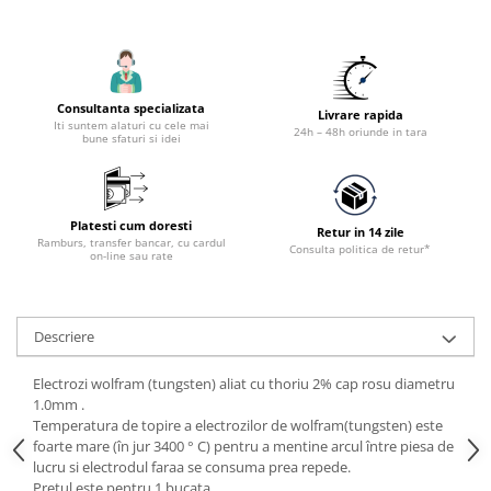
Accesorii utilaje constructii
Pompe de beton
Consultanta specializata
Livrare rapida
Iti suntem alaturi cu cele mai
24h – 48h oriunde in tara
bune sfaturi si idei
Platesti cum doresti
Retur in 14 zile
Ramburs, transfer bancar, cu cardul
Consulta politica de retur*
on-line sau rate
Descriere
Electrozi wolfram (tungsten) aliat cu thoriu 2% cap rosu diametru
1.0mm .
Temperatura de topire a electrozilor de wolfram(tungsten) este
foarte mare (în jur 3400 ° C) pentru a mentine arcul între piesa de
lucru si electrodul faraa se consuma prea repede.
Pretul este pentru 1 bucata.