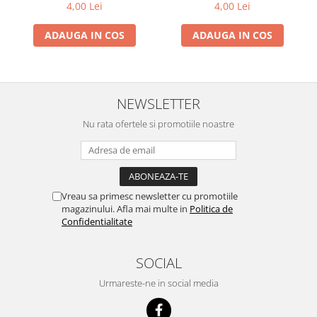
4,00 Lei
4,00 Lei
Motocoase
Motoferastraie
ADAUGA IN COS
ADAUGA IN COS
Suflante frunze
Atomizoare si pulverizatoare
Tocatoare resturi vegetale
NEWSLETTER
Motoburghie
Nu rata ofertele si promotiile noastre
Maturi rotative
Solarii gradina
Solutii depozitare
Vreau sa primesc newsletter cu promotiile
Casute gradina
magazinului. Afla mai multe in
Politica de
Confidentialitate
Cutii depozitare
Mobilier gradina
SOCIAL
Set mobilier gradina
Canapele de gradina
Urmareste-ne in social media
Scaune gradina