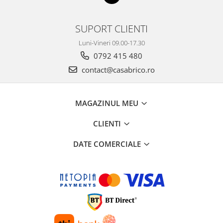
Mese gradina
Mobilier
SUPORT CLIENTI
Sezlonguri
Scule electrice
Luni-Vineri 09.00-17.30
Ciocane rotopercutoare
0792 415 480
Ciocane demolatoare
contact@casabrico.ro
Masini de gaurit
Masini de gaurit cu percutie
MAGAZINUL MEU
Masini de insurubat
CLIENTI
Masini de insurubat cu impact
DATE COMERCIALE
Polizoare
Ferastraie electrice
Aspiratoare
Masini de taiat si stantat
Multi-cuter