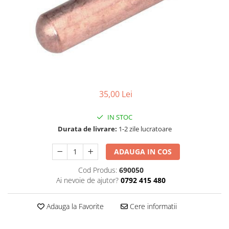
Aparate de sudura cu laser
Accesorii sudura
Masti sudura
Sarma sudura MIG/MAG
Electrozi sudura MMA
Baghete si Electrozi sudura
TIG/WIG
35,00 Lei
Pistolete sudura MIG/MAG
IN STOC
Pistolete sudura TIG/WIG
Durata de livrare:
1-2 zile lucratoare
Pistolete taiere cu plasma
ADAUGA IN COS
Accesorii MMA
Accesorii MIG/MAG
Cod Produs:
690050
Ai nevoie de ajutor?
0792 415 480
Accesorii TIG/WIG
Accesorii sudura in puncte
Adauga la Favorite
Cere informatii
Accesorii taiere cu plasma