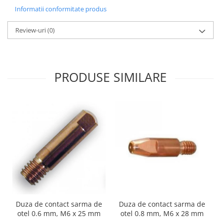
Utilaje agricole
Informatii conformitate produs
Motocultoare
Review-uri
(0)
Motosape
Motocositoare
Accesorii utilaje agricole
PRODUSE SIMILARE
Pachete motocultoare
Minitractoare
Vehicule utilitare
Curte si gradina
Masini de tuns gazon
Aparate de spalat cu presiune
Foarfece gard viu
Freze de zapada
Despicatoare busteni
Duza de contact sarma de
Duza de contact sarma de
Ingrijire gazon
otel 0.6 mm, M6 x 25 mm
otel 0.8 mm, M6 x 28 mm