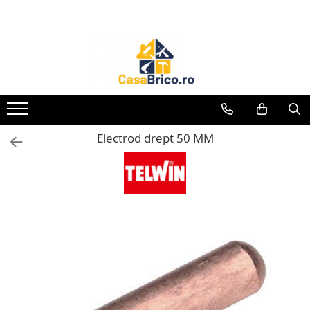
Toate Produsele
Aparate de sudura
Aparate de sudura MMA invertor
(cu electrod)
Aparate de sudura MMA
Electrod drept 50 MM
transformator (cu electrod)
Aparate de sudura MIG-MAG (cu
sarma)
Aparate de sudura TIG/WIG (cu
bagheta si argon)
Aparate de sudura in Puncte
Aparate de taiere cu Plasma
Aparate de tras tabla-tinichigerie
auto