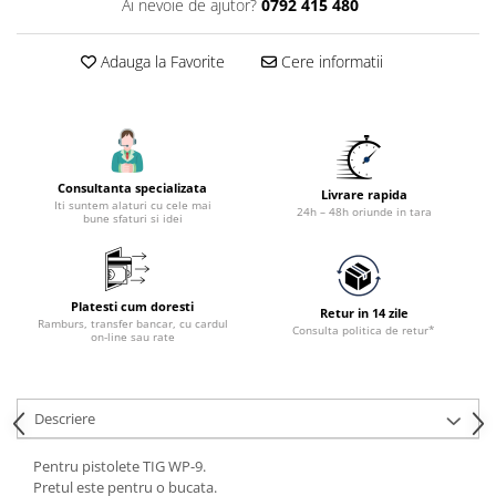
Ai nevoie de ajutor?
0792 415 480
Accesorii utilaje constructii
Pompe de beton
Adauga la Favorite
Cere informatii
Consultanta specializata
Livrare rapida
Iti suntem alaturi cu cele mai
24h – 48h oriunde in tara
bune sfaturi si idei
Platesti cum doresti
Retur in 14 zile
Ramburs, transfer bancar, cu cardul
Consulta politica de retur*
on-line sau rate
Descriere
Pentru pistolete TIG WP-9.
Pretul este pentru o bucata.