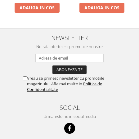
Motocoase
ADAUGA IN COS
ADAUGA IN COS
Motoferastraie
Suflante frunze
Atomizoare si pulverizatoare
NEWSLETTER
Tocatoare resturi vegetale
Nu rata ofertele si promotiile noastre
Motoburghie
Maturi rotative
Solarii gradina
Vreau sa primesc newsletter cu promotiile
Solutii depozitare
magazinului. Afla mai multe in
Politica de
Confidentialitate
Casute gradina
Cutii depozitare
SOCIAL
Mobilier gradina
Set mobilier gradina
Urmareste-ne in social media
Canapele de gradina
Scaune gradina