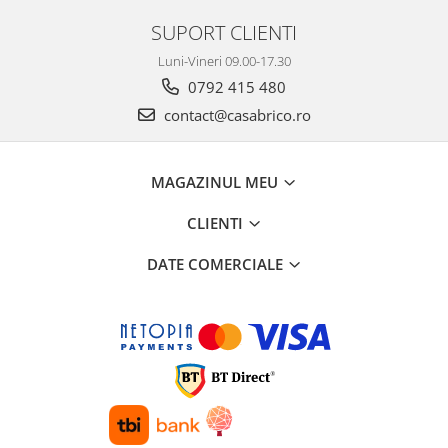
Mese gradina
SUPORT CLIENTI
Mobilier
Sezlonguri
Luni-Vineri 09.00-17.30
Scule electrice
0792 415 480
Ciocane rotopercutoare
contact@casabrico.ro
Ciocane demolatoare
Masini de gaurit
MAGAZINUL MEU
Masini de gaurit cu percutie
CLIENTI
Masini de insurubat
Masini de insurubat cu impact
DATE COMERCIALE
Polizoare
Ferastraie electrice
Aspiratoare
Masini de taiat si stantat
Multi-cuter