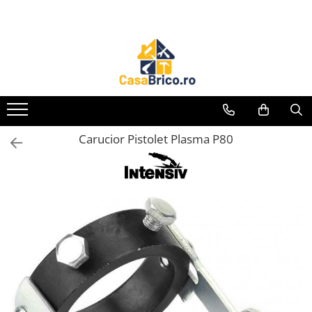
Toate Produsele
Aparate de sudura
Aparate de sudura MMA invertor
(cu electrod)
Aparate de sudura MMA
Carucior Pistolet Plasma P80
transformator (cu electrod)
Aparate de sudura MIG-MAG (cu
sarma)
Aparate de sudura TIG/WIG (cu
bagheta si argon)
Aparate de sudura in Puncte
Aparate de taiere cu Plasma
Aparate de tras tabla-tinichigerie
auto