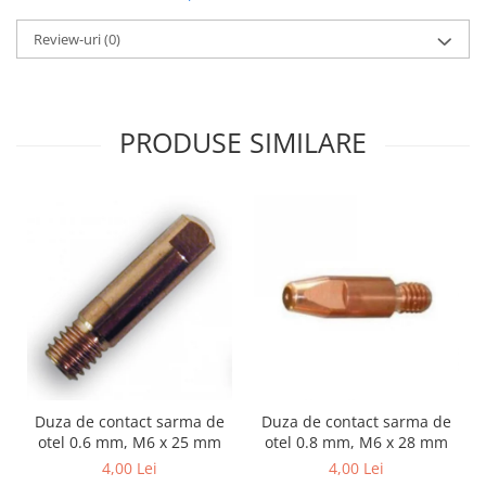
Utilaje agricole
Motocultoare
Review-uri
(0)
Motosape
Motocositoare
Accesorii utilaje agricole
PRODUSE SIMILARE
Pachete motocultoare
Minitractoare
Vehicule utilitare
Curte si gradina
Masini de tuns gazon
Aparate de spalat cu presiune
Foarfece gard viu
Freze de zapada
Duza de contact sarma de
Duza de contact sarma de
Despicatoare busteni
otel 0.6 mm, M6 x 25 mm
otel 0.8 mm, M6 x 28 mm
Ingrijire gazon
4,00 Lei
4,00 Lei