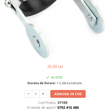
Aparate de sudura cu laser
Accesorii sudura
Masti sudura
Sarma sudura MIG/MAG
Electrozi sudura MMA
Baghete si Electrozi sudura
TIG/WIG
Pistolete sudura MIG/MAG
Pistolete sudura TIG/WIG
Pistolete taiere cu plasma
26,00 Lei
Accesorii MMA
IN STOC
Accesorii MIG/MAG
Durata de livrare:
1-2 zile lucratoare
Accesorii TIG/WIG
ADAUGA IN COS
Accesorii sudura in puncte
Accesorii taiere cu plasma
Cod Produs:
57109
Ai nevoie de ajutor?
0792 415 480