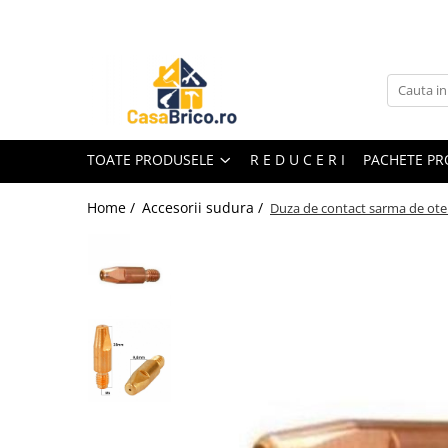
Toate Produsele
Aparate de sudura
Aparate de sudura MMA invertor
(cu electrod)
TOATE PRODUSELE
R E D U C E R I
PACHETE P
Aparate de sudura MMA
transformator (cu electrod)
Home /
Accesorii sudura /
Duza de contact sarma de ot
Aparate de sudura MIG-MAG (cu
sarma)
Aparate de sudura TIG/WIG (cu
bagheta si argon)
Aparate de sudura in Puncte
Aparate de taiere cu Plasma
Aparate de tras tabla-tinichigerie
auto