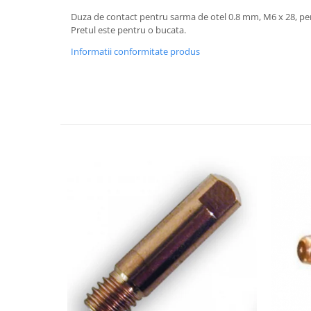
Accesorii tras tabla-tinichigerie
auto
Duza de contact pentru sarma de otel 0.8 mm, M6 x 28, 
Pretul este pentru o bucata.
Butelii gaz
Informatii conformitate produs
Reductoare presiune gaz
Grupuri de racire cu lichid
Generatoare electrice
Generatoare Insonorizate
Generatoare Uz general
Generatoare Industriale
Generatoare Digitale
Generatoare pentru sudare
Automatizari generatoare
Accesorii generatoare
Generatoare de curent continuu
Statii de alimentare portabile