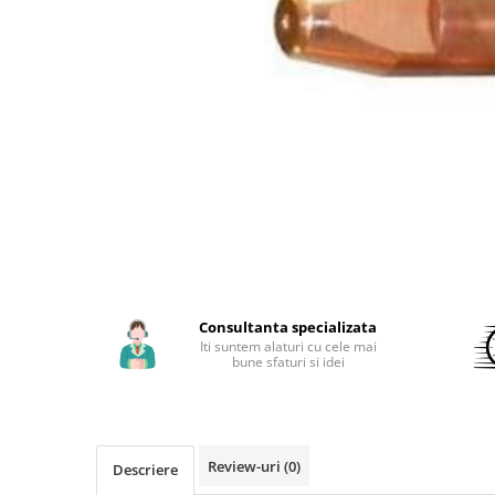
Aparate de sudura cu laser
Accesorii sudura
Masti sudura
Sarma sudura MIG/MAG
Electrozi sudura MMA
Baghete si Electrozi sudura
TIG/WIG
Pistolete sudura MIG/MAG
Pistolete sudura TIG/WIG
Pistolete taiere cu plasma
Accesorii MMA
Consultanta specializata
Iti suntem alaturi cu cele mai
Accesorii MIG/MAG
bune sfaturi si idei
Accesorii TIG/WIG
Accesorii sudura in puncte
Accesorii taiere cu plasma
Review-uri
(0)
Descriere