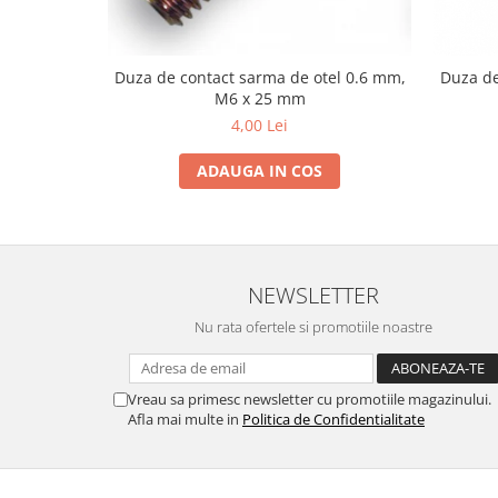
Utilaje agricole
Motocultoare
Motosape
Duza de contact sarma de otel 0.6 mm,
Duza de
M6 x 25 mm
Motocositoare
4,00 Lei
Accesorii utilaje agricole
ADAUGA IN COS
Pachete motocultoare
Minitractoare
Vehicule utilitare
Curte si gradina
NEWSLETTER
Masini de tuns gazon
Nu rata ofertele si promotiile noastre
Aparate de spalat cu presiune
Foarfece gard viu
Vreau sa primesc newsletter cu promotiile magazinului.
Freze de zapada
Afla mai multe in
Politica de Confidentialitate
Despicatoare busteni
Ingrijire gazon