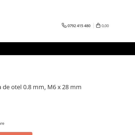
0792 415 480
0,00
a de otel 0.8 mm, M6 x 28 mm
are