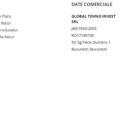
DATE COMERCIALE
 Plata
GLOBAL TEHNO INVEST
SRL
e Retur
J40/1935/2005
Produselor
RO17189738
de Retur
Str Sg Pene Dumitru 1
Bucuresti, Bucuresti