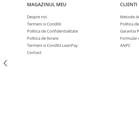
Motocoase
MAGAZINUL MEU
CLIENTI
Motoferastraie
Despre noi
Metode de
Suflante frunze
Termeni si Conditii
Politica d
Politica de Confidentialitate
Garantia 
Atomizoare si pulverizatoare
Politica de livrare
Formular 
Tocatoare resturi vegetale
Termeni si Conditii LeanPay
ANPC
Motoburghie
Contact
Maturi rotative
Solarii gradina
Solutii depozitare
Casute gradina
Cutii depozitare
Mobilier gradina
Set mobilier gradina
Canapele de gradina
Scaune gradina