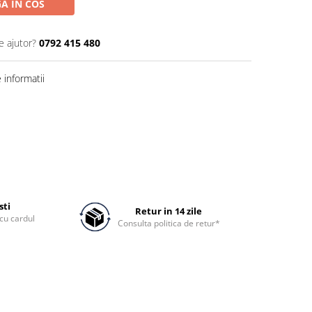
A IN COS
e ajutor?
0792 415 480
informatii
sti
Retur in 14 zile
cu cardul
Consulta politica de retur*