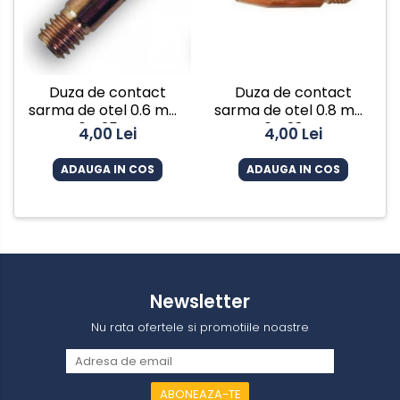
Duza de contact
Duza de contact
sarma de otel 0.6 mm,
sarma de otel 0.8 mm,
M6 x 25 mm
M6 x 28 mm
4,00 Lei
4,00 Lei
ADAUGA IN COS
ADAUGA IN COS
Newsletter
Nu rata ofertele si promotiile noastre