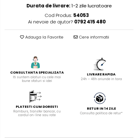
manuale
Durata de livrare:
1-2 zile lucratoare
Masini de tencuit, gletuit,
Cod Produs:
54053
zugravit
Ai nevoie de ajutor?
0792 415 480
Masini de tencuit si gletuit
Pompe de zugravit, gletuit, vopsit
Adauga la Favorite
Cere informatii
Accesorii utilaje constructii
Pompe de beton
CONSULTANTA SPECIALIZATA
LIVRARE RAPIDA
Iti suntem alaturi cu cele mai
24h – 48h oriunde in tara
bune sfaturi si idei
PLATESTI CUM DORESTI
RETUR IN 14 ZILE
Ramburs, transfer bancar, cu
Consulta politica de retur*
cardul on-line sau rate