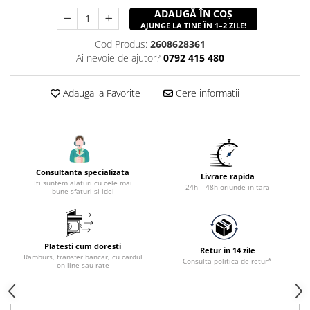
Accesorii utilaje constructii
ADAUGĂ ÎN COȘ
AJUNGE LA TINE ÎN 1–2 ZILE!
Pompe de beton
Cod Produs:
2608628361
Ai nevoie de ajutor?
0792 415 480
Adauga la Favorite
Cere informatii
Consultanta specializata
Livrare rapida
Iti suntem alaturi cu cele mai
24h – 48h oriunde in tara
bune sfaturi si idei
Platesti cum doresti
Retur in 14 zile
Ramburs, transfer bancar, cu cardul
Consulta politica de retur*
on-line sau rate