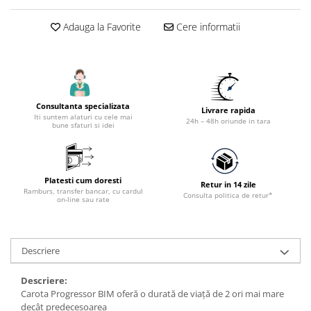
Accesorii utilaje constructii
Adauga la Favorite
Cere informatii
Pompe de beton
Consultanta specializata
Livrare rapida
Iti suntem alaturi cu cele mai
24h – 48h oriunde in tara
bune sfaturi si idei
Platesti cum doresti
Retur in 14 zile
Ramburs, transfer bancar, cu cardul
Consulta politica de retur*
on-line sau rate
Descriere
Descriere:
Carota Progressor BIM oferă o durată de viață de 2 ori mai mare
decât predecesoarea