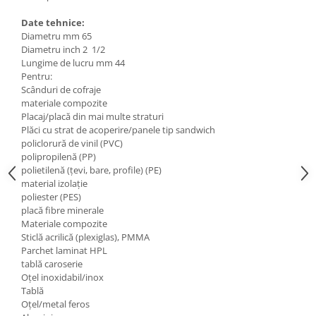
Date tehnice:
Diametru mm 65
Diametru inch 2 1/2
Lungime de lucru mm 44
Pentru:
Scânduri de cofraje
materiale compozite
Placaj/placă din mai multe straturi
Plăci cu strat de acoperire/panele tip sandwich
policlorură de vinil (PVC)
polipropilenă (PP)
polietilenă (țevi, bare, profile) (PE)
material izolație
poliester (PES)
placă fibre minerale
Materiale compozite
Sticlă acrilică (plexiglas), PMMA
Parchet laminat HPL
tablă caroserie
Oţel inoxidabil/inox
Tablă
Oţel/metal feros