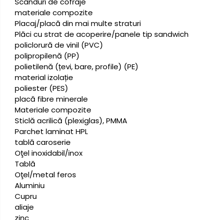
Scânduri de cofraje
materiale compozite
Placaj/placă din mai multe straturi
Plăci cu strat de acoperire/panele tip sandwich
policlorură de vinil (PVC)
polipropilenă (PP)
polietilenă (țevi, bare, profile) (PE)
material izolație
poliester (PES)
placă fibre minerale
Materiale compozite
Sticlă acrilică (plexiglas), PMMA
Parchet laminat HPL
tablă caroserie
Oţel inoxidabil/inox
Tablă
Oţel/metal feros
Aluminiu
Cupru
aliaje
zinc