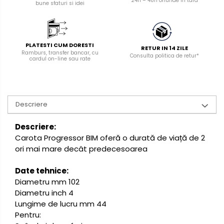
24h – 48h oriunde in tara
manuale
bune sfaturi si idei
Masini de tencuit, gletuit,
zugravit
Masini de tencuit si gletuit
PLATESTI CUM DORESTI
RETUR IN 14 ZILE
Ramburs, transfer bancar, cu
Consulta politica de retur*
Pompe de zugravit, gletuit, vopsit
cardul on-line sau rate
Accesorii utilaje constructii
Pompe de beton
Descriere
Descriere:
Carota Progressor BIM oferă o durată de viață de 2
ori mai mare decât predecesoarea
Date tehnice:
Diametru mm 102
Diametru inch 4
Lungime de lucru mm 44
Pentru: