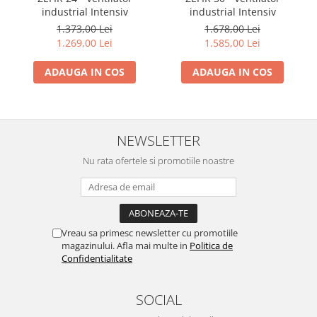
Motocoase
industrial Intensiv
industrial Intensiv
1.373,00 Lei
1.678,00 Lei
Motoferastraie
1.269,00 Lei
1.585,00 Lei
Suflante frunze
ADAUGA IN COS
ADAUGA IN COS
Atomizoare si pulverizatoare
Tocatoare resturi vegetale
Motoburghie
NEWSLETTER
Maturi rotative
Nu rata ofertele si promotiile noastre
Solarii gradina
Solutii depozitare
Casute gradina
Cutii depozitare
Vreau sa primesc newsletter cu promotiile
Mobilier gradina
magazinului. Afla mai multe in
Politica de
Confidentialitate
Set mobilier gradina
Canapele de gradina
SOCIAL
Scaune gradina