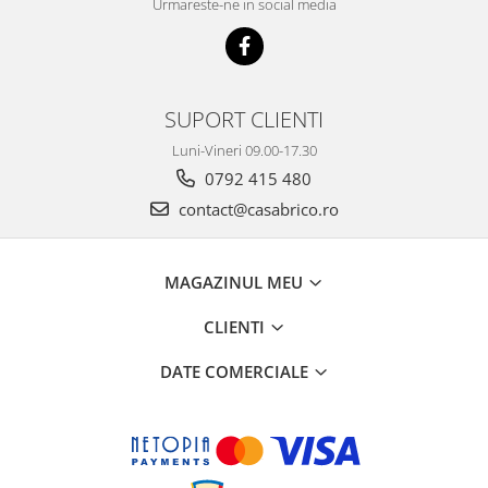
Mese gradina
Urmareste-ne in social media
Mobilier
Sezlonguri
Scule electrice
SUPORT CLIENTI
Ciocane rotopercutoare
Luni-Vineri 09.00-17.30
Ciocane demolatoare
0792 415 480
Masini de gaurit
contact@casabrico.ro
Masini de gaurit cu percutie
Masini de insurubat
MAGAZINUL MEU
Masini de insurubat cu impact
Polizoare
CLIENTI
Ferastraie electrice
DATE COMERCIALE
Aspiratoare
Masini de taiat si stantat
Multi-cuter