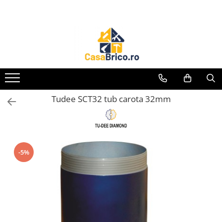
Toate Produsele
Aparate de sudura
Aparate de sudura MMA invertor
(cu electrod)
Aparate de sudura MMA
Tudee SCT32 tub carota 32mm
transformator (cu electrod)
Aparate de sudura MIG-MAG (cu
sarma)
Aparate de sudura TIG/WIG (cu
bagheta si argon)
-5%
Aparate de sudura in Puncte
Aparate de taiere cu Plasma
Aparate de tras tabla-tinichigerie
auto