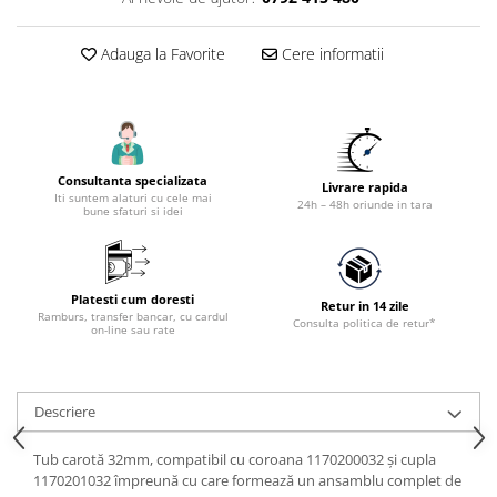
Accesorii tras tabla-tinichigerie
auto
Adauga la Favorite
Cere informatii
Butelii gaz
Reductoare presiune gaz
Grupuri de racire cu lichid
Generatoare electrice
Consultanta specializata
Livrare rapida
Generatoare Insonorizate
Iti suntem alaturi cu cele mai
24h – 48h oriunde in tara
bune sfaturi si idei
Generatoare Uz general
Generatoare Industriale
Generatoare Digitale
Platesti cum doresti
Retur in 14 zile
Ramburs, transfer bancar, cu cardul
Consulta politica de retur*
Generatoare pentru sudare
on-line sau rate
Automatizari generatoare
Accesorii generatoare
Descriere
Generatoare de curent continuu
Tub carotă 32mm, compatibil cu coroana 1170200032 și cupla
Statii de alimentare portabile
1170201032 împreună cu care formează un ansamblu complet de