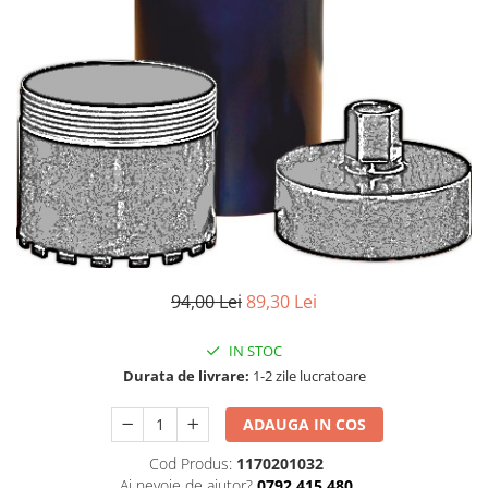
Aparate de sudura cu laser
Accesorii sudura
Masti sudura
Sarma sudura MIG/MAG
Electrozi sudura MMA
Baghete si Electrozi sudura
TIG/WIG
Pistolete sudura MIG/MAG
Pistolete sudura TIG/WIG
Pistolete taiere cu plasma
94,00 Lei
89,30 Lei
Accesorii MMA
IN STOC
Accesorii MIG/MAG
Durata de livrare:
1-2 zile lucratoare
Accesorii TIG/WIG
Accesorii sudura in puncte
ADAUGA IN COS
Accesorii taiere cu plasma
Cod Produs:
1170201032
Ai nevoie de ajutor?
0792 415 480