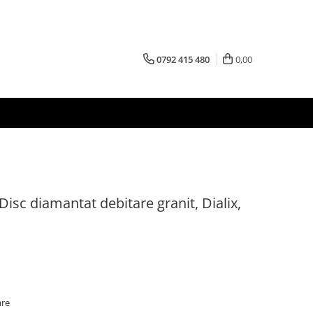
0792 415 480
0,00
sc diamantat debitare granit, Dialix,
are