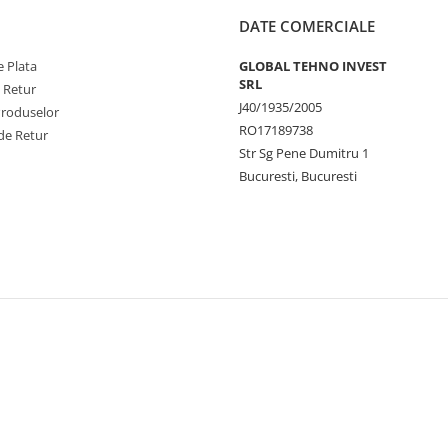
DATE COMERCIALE
 Plata
GLOBAL TEHNO INVEST
SRL
e Retur
J40/1935/2005
Produselor
RO17189738
de Retur
Str Sg Pene Dumitru 1
Bucuresti, Bucuresti