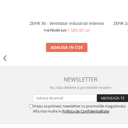
Motocoase
Motoferastraie
Suflante frunze
ZEFIR 30 - Ventilator industrial Intensiv
ZEFIR 24
Atomizoare si pulverizatoare
1.678,00 Lei
1.585,00 Lei
Tocatoare resturi vegetale
ADAUGA IN COS
Motoburghie
Maturi rotative
Solarii gradina
Solutii depozitare
NEWSLETTER
Casute gradina
Nu rata ofertele si promotiile noastre
Cutii depozitare
Mobilier gradina
Vreau sa primesc newsletter cu promotiile magazinului.
Set mobilier gradina
Afla mai multe in
Politica de Confidentialitate
Canapele de gradina
Scaune gradina