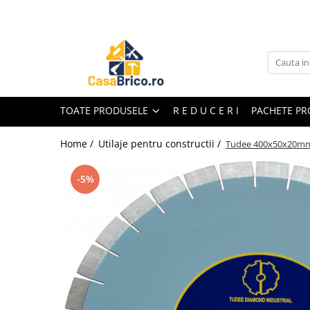
Toate Produsele
Aparate de sudura
Aparate de sudura MMA invertor
(cu electrod)
TOATE PRODUSELE
R E D U C E R I
PACHETE P
Aparate de sudura MMA
transformator (cu electrod)
Home /
Utilaje pentru constructii /
Tudee 400x50x20mm, 
Aparate de sudura MIG-MAG (cu
sarma)
-5%
Aparate de sudura TIG/WIG (cu
bagheta si argon)
Aparate de sudura in Puncte
Aparate de taiere cu Plasma
Aparate de tras tabla-tinichigerie
auto