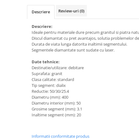
Accesorii tras tabla-tinichigerie
auto
Review-uri
(0)
Descriere
Butelii gaz
Descriere:
Reductoare presiune gaz
Ideale pentru materiale dure precum granitul si piatra natu
Grupuri de racire cu lichid
Discul diamantat cu pret avantajos, solutia problemelor de 
Durata de viata lunga datorita inaltimii segmentului.
Generatoare electrice
Segmentele diamantate sunt sudate cu laser.
Generatoare Insonorizate
Date tehnice:
Generatoare Uz general
Destinatie/utilizare: debitare
Generatoare Industriale
Suprafata: granit
Clasa calitate: standard
Generatoare Digitale
Tip segment: dialix
Reductie: 50/30/25.4
Generatoare pentru sudare
Diametru (mm): 400
Automatizari generatoare
Diametru interior (mm): 50
Grosime segment (mm): 3.1
Accesorii generatoare
Inaltime segment (mm): 20
Generatoare de curent continuu
Statii de alimentare portabile
Informatii conformitate produs