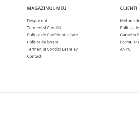
Mese gradina
MAGAZINUL MEU
CLIENTI
Mobilier
Sezlonguri
Despre noi
Metode de
Scule electrice
Termeni si Conditii
Politica d
Ciocane rotopercutoare
Politica de Confidentialitate
Garantia 
Politica de livrare
Formular 
Ciocane demolatoare
Termeni si Conditii LeanPay
ANPC
Masini de gaurit
Contact
Masini de gaurit cu percutie
Masini de insurubat
Masini de insurubat cu impact
Polizoare
Ferastraie electrice
Aspiratoare
Masini de taiat si stantat
Multi-cuter