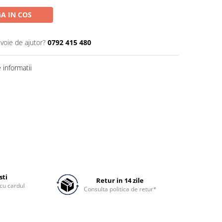
A IN COS
evoie de ajutor?
0792 415 480
informatii
sti
Retur in 14 zile
cu cardul
Consulta politica de retur*