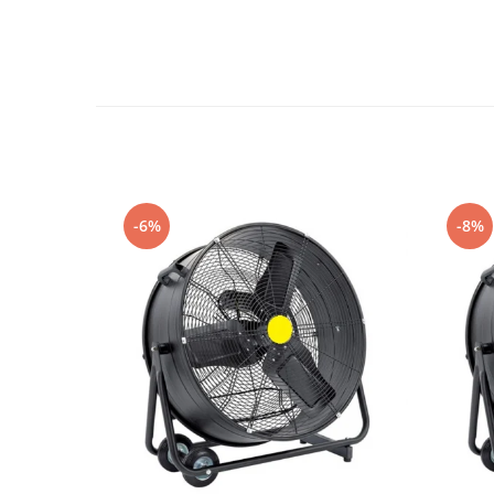
Utilaje agricole
Motocultoare
Motosape
Motocositoare
Accesorii utilaje agricole
Pachete motocultoare
Minitractoare
-6%
-8%
Vehicule utilitare
Curte si gradina
Masini de tuns gazon
Aparate de spalat cu presiune
Foarfece gard viu
Freze de zapada
Despicatoare busteni
Ingrijire gazon