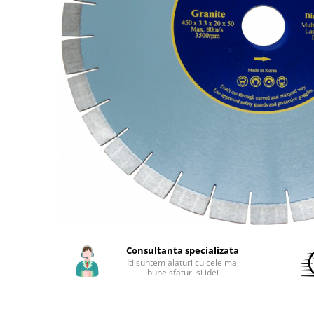
Aparate de sudura cu laser
Accesorii sudura
Masti sudura
Sarma sudura MIG/MAG
Electrozi sudura MMA
Baghete si Electrozi sudura
TIG/WIG
Pistolete sudura MIG/MAG
Pistolete sudura TIG/WIG
Pistolete taiere cu plasma
Accesorii MMA
Accesorii MIG/MAG
Consultanta specializata
Accesorii TIG/WIG
Iti suntem alaturi cu cele mai
bune sfaturi si idei
Accesorii sudura in puncte
Accesorii taiere cu plasma