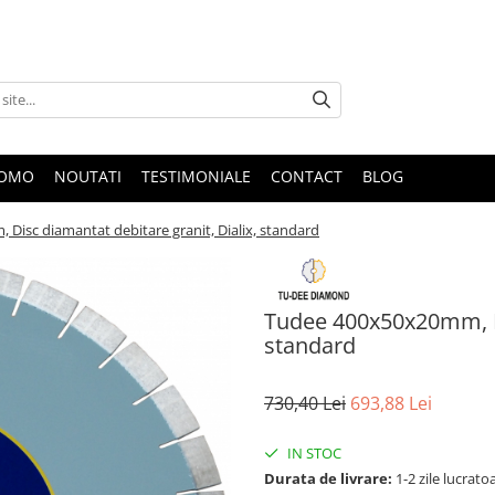
ROMO
NOUTATI
TESTIMONIALE
CONTACT
BLOG
Disc diamantat debitare granit, Dialix, standard
Tudee 400x50x20mm, Di
standard
730,40 Lei
693,88 Lei
IN STOC
Durata de livrare:
1-2 zile lucrato