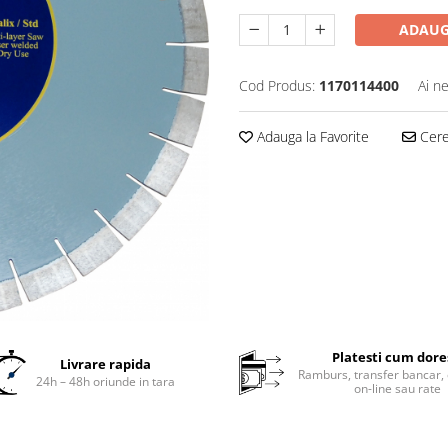
ADAUG
Cod Produs:
1170114400
Ai n
Adauga la Favorite
Cere 
Platesti cum dore
Livrare rapida
Ramburs, transfer bancar, 
24h – 48h oriunde in tara
on-line sau rate