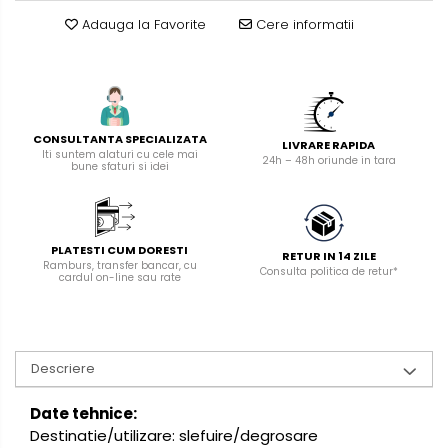
manuale
Adauga la Favorite
Cere informatii
Masini de tencuit, gletuit,
zugravit
Masini de tencuit si gletuit
Pompe de zugravit, gletuit, vopsit
CONSULTANTA SPECIALIZATA
LIVRARE RAPIDA
Accesorii utilaje constructii
Iti suntem alaturi cu cele mai
24h – 48h oriunde in tara
bune sfaturi si idei
Pompe de beton
PLATESTI CUM DORESTI
RETUR IN 14 ZILE
Ramburs, transfer bancar, cu
Consulta politica de retur*
cardul on-line sau rate
Descriere
Date tehnice:
Destinatie/utilizare: slefuire/degrosare