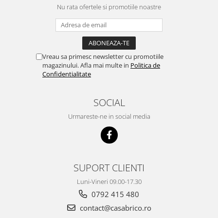
Scarificatoare
Nu rata ofertele si promotiile noastre
Taietoare beton si asfalt
Taietoare materiale
Turnuri de lumina
Vreau sa primesc newsletter cu promotiile
magazinului. Afla mai multe in
Politica de
Betoniere
Confidentialitate
Roabe motorizate
Ventilatoare industriale
SOCIAL
Palane si vinciuri
Urmareste-ne in social media
Transpaleti hidraulici
Tehnica diamantata
Masini de carotat
SUPORT CLIENTI
Carote diamantate
Luni-Vineri 09.00-17.30
Masini de canelat
0792 415 480
Discuri diamantate
contact@casabrico.ro
Echipamente pentru taiere