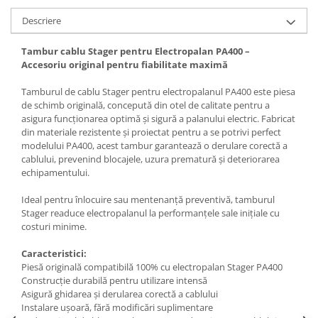
Utilaje agricole
Descriere
Motocultoare
Motosape
Tambur cablu Stager pentru Electropalan PA400 –
Accesoriu original pentru fiabilitate maximă
Motocositoare
Accesorii utilaje agricole
Tamburul de cablu Stager pentru electropalanul PA400 este piesa
de schimb originală, concepută din otel de calitate pentru a
Pachete motocultoare
asigura funcționarea optimă și sigură a palanului electric. Fabricat
Minitractoare
din materiale rezistente și proiectat pentru a se potrivi perfect
modelului PA400, acest tambur garantează o derulare corectă a
Vehicule utilitare
cablului, prevenind blocajele, uzura prematură și deteriorarea
echipamentului.
Curte si gradina
Masini de tuns gazon
Ideal pentru înlocuire sau mentenanță preventivă, tamburul
Stager readuce electropalanul la performanțele sale inițiale cu
Aparate de spalat cu presiune
costuri minime.
Foarfece gard viu
Caracteristici:
Freze de zapada
Piesă originală compatibilă 100% cu electropalan Stager PA400
Construcție durabilă pentru utilizare intensă
Despicatoare busteni
Asigură ghidarea și derularea corectă a cablului
Ingrijire gazon
Instalare ușoară, fără modificări suplimentare