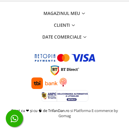
Masini de taiat caramida si BCA
Masini de taiat gresie si faianta
MAGAZINUL MEU
Masini de taiat lemn (circular)
CLIENTI
Masini de taiat gresie/faianta
manuale
DATE COMERCIALE
Masini de tencuit, gletuit, zugravit
Masini de tencuit si gletuit
Pompe de zugravit, gletuit, vopsit
Accesorii utilaje constructii
Pompe de beton
Compresoare
Compresoare angrenare directa
Compresoare angrenare curea
Accesorii compresoare
Creat cu ❤ și cu 🧠 de TrifanDan.ro
si
Platforma E-commerce by
Incalzitoare de aer
Gomag
Aeroterme gaz