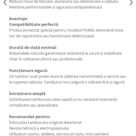
Reduce riscul de blocare, alunecare sau deteriorare a cablului
Motocoase
Menține performanțele și siguranța echipamentului
Motoferastraie
Avantaje:
Suflante frunze
Compatibilitate perfectă
Produs proiectat special pentru modelul PA400, eliminând orice
Atomizoare si pulverizatoare
risc de nepotrivire sau funcționare defectuoasă.
Tocatoare resturi vegetale
Durată de viață extinsă:
Motoburghie
Materialele robuste garantează rezistență la uzură și stabilitate
chiar în utilizarea zilnică sau profesională.
Maturi rotative
Solarii gradina
Funcționare sigură:
Un tambur uzat poate duce la căderea necontrolată a sarcinii sau
Solutii depozitare
la ruperea cablului. Tamburul nou asigură o ridicare lină și sigură.
Casute gradina
Întreținere simplă
Cutii depozitare
Schimbarea tamburului este rapidă și nu necesită intervenții
Mobilier gradina
complicate sau specializate.
Set mobilier gradina
Recomandat pentru:
Canapele de gradina
Înlocuirea tamburului original deteriorat
Revizie tehnică a electropalanului
Scaune gradina
Utilizatori casnici, ateliere, service-uri auto, mici șantiere