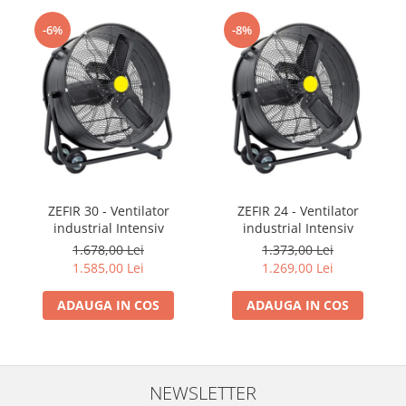
Rindele electrice
Masini de slefuit
-6%
-8%
Suflante cu aer cald
Masini de frezat
Masini de amestecat
Modelare si bricolaj
Pistoale de vopsit
Capsatoare electrice
ZEFIR 30 - Ventilator
ZEFIR 24 - Ventilator
Lanterne acumulator
industrial Intensiv
industrial Intensiv
1.678,00 Lei
1.373,00 Lei
Utilaje pentru constructii
1.585,00 Lei
1.269,00 Lei
Placi compactoare
ADAUGA IN COS
ADAUGA IN COS
Maiuri compactoare
Cilindri vibrocompactori
Finisoare beton
NEWSLETTER
Vibratoare beton