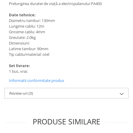
Mese gradina
Prelungirea duratei de viață a electropalanului PA400
Mobilier
Date tehnice:
Sezlonguri
Diametru tambur: 130mm
Scule electrice
Lungime cablu: 12m
Grosime cablu: 4mm
Ciocane rotopercutoare
Greutate: 2.0kg
Ciocane demolatoare
Dimensiuni:
Latime tambur: 90mm
Masini de gaurit
Tip cablu/material: otel
Masini de gaurit cu percutie
Set livrare:
Masini de insurubat
1 buc, vrac
Masini de insurubat cu impact
Informatii conformitate produs
Polizoare
Review-uri
(0)
Ferastraie electrice
Aspiratoare
Masini de taiat si stantat
PRODUSE SIMILARE
Multi-cuter