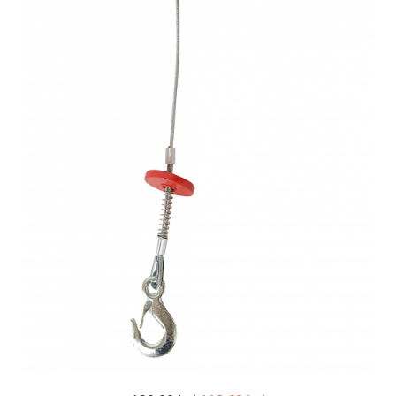
Aparate de sudura cu laser
Accesorii sudura
Masti sudura
Sarma sudura MIG/MAG
Electrozi sudura MMA
Baghete si Electrozi sudura
TIG/WIG
Pistolete sudura MIG/MAG
Pistolete sudura TIG/WIG
Pistolete taiere cu plasma
Accesorii MMA
Accesorii MIG/MAG
Accesorii TIG/WIG
Accesorii sudura in puncte
Accesorii taiere cu plasma