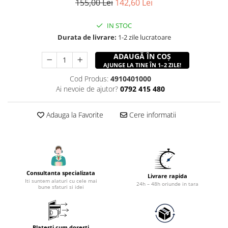
155,00 Lei
142,60 Lei
Accesorii utilaje constructii
Pompe de beton
IN STOC
Durata de livrare:
1-2 zile lucratoare
ADAUGĂ ÎN COȘ
AJUNGE LA TINE ÎN 1–2 ZILE!
Cod Produs:
4910401000
Ai nevoie de ajutor?
0792 415 480
Adauga la Favorite
Cere informatii
Consultanta specializata
Livrare rapida
Iti suntem alaturi cu cele mai
24h – 48h oriunde in tara
bune sfaturi si idei
Platesti cum doresti