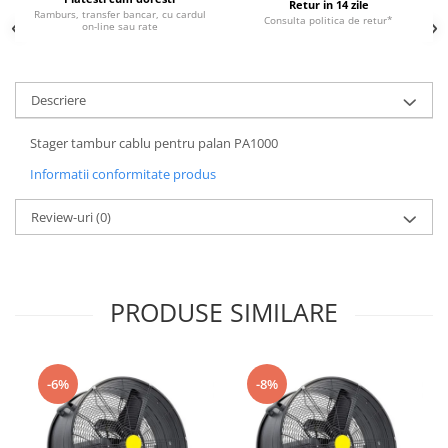
Retur in 14 zile
Ramburs, transfer bancar, cu cardul
Consulta politica de retur*
on-line sau rate
Descriere
Stager tambur cablu pentru palan PA1000
Informatii conformitate produs
Review-uri
(0)
PRODUSE SIMILARE
-6%
-8%