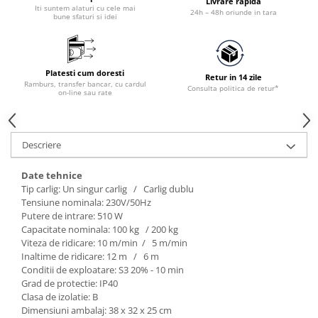
Livrare rapida
Iti suntem alaturi cu cele mai
24h – 48h oriunde in tara
bune sfaturi si idei
Platesti cum doresti
Retur in 14 zile
Ramburs, transfer bancar, cu cardul
Consulta politica de retur*
on-line sau rate
Descriere
Date tehnice
Tip carlig: Un singur carlig / Carlig dublu
Tensiune nominala: 230V/50Hz
Putere de intrare: 510 W
Capacitate nominala: 100 kg / 200 kg
Viteza de ridicare: 10 m/min / 5 m/min
Inaltime de ridicare: 12 m / 6 m
Conditii de exploatare: S3 20% - 10 min
Grad de protectie: IP40
Clasa de izolatie: B
Dimensiuni ambalaj: 38 x 32 x 25 cm