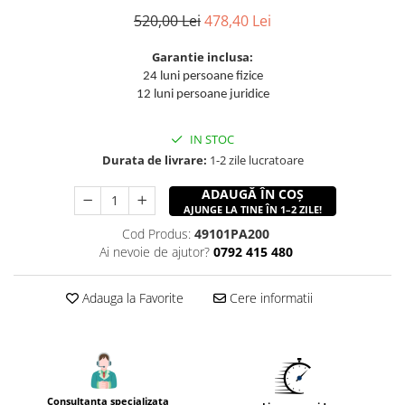
Accesorii utilaje constructii
520,00 Lei
478,40 Lei
Pompe de beton
Garantie inclusa:
24 luni persoane fizice
12 luni persoane juridice
IN STOC
Durata de livrare:
1-2 zile lucratoare
ADAUGĂ ÎN COȘ
AJUNGE LA TINE ÎN 1–2 ZILE!
Cod Produs:
49101PA200
Ai nevoie de ajutor?
0792 415 480
Adauga la Favorite
Cere informatii
Consultanta specializata