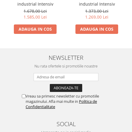
Motocoase
industrial Intensiv
industrial Intensiv
1.678,00 Lei
1.373,00 Lei
Motoferastraie
1.585,00 Lei
1.269,00 Lei
Suflante frunze
ADAUGA IN COS
ADAUGA IN COS
Atomizoare si pulverizatoare
Tocatoare resturi vegetale
Motoburghie
NEWSLETTER
Maturi rotative
Nu rata ofertele si promotiile noastre
Solarii gradina
Solutii depozitare
Casute gradina
Cutii depozitare
Vreau sa primesc newsletter cu promotiile
Mobilier gradina
magazinului. Afla mai multe in
Politica de
Confidentialitate
Set mobilier gradina
Canapele de gradina
SOCIAL
Scaune gradina