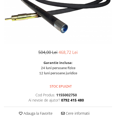
Aparate de sudura cu laser
Accesorii sudura
Masti sudura
Sarma sudura MIG/MAG
Electrozi sudura MMA
Baghete si Electrozi sudura
TIG/WIG
504,00 Lei
468,72 Lei
Pistolete sudura MIG/MAG
Pistolete sudura TIG/WIG
Garantie inclusa:
24 luni persoane fizice
Pistolete taiere cu plasma
12 luni persoane juridice
Accesorii MMA
Accesorii MIG/MAG
STOC EPUIZAT
Accesorii TIG/WIG
Cod Produs:
1155002750
Ai nevoie de ajutor?
0792 415 480
Accesorii sudura in puncte
Accesorii taiere cu plasma
Adauga la Favorite
Cere informatii