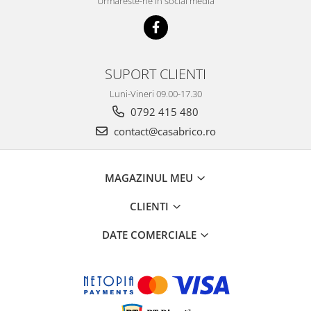
Urmareste-ne in social media
Mese gradina
Mobilier
Sezlonguri
Scule electrice
SUPORT CLIENTI
Ciocane rotopercutoare
Luni-Vineri 09.00-17.30
Ciocane demolatoare
0792 415 480
Masini de gaurit
contact@casabrico.ro
Masini de gaurit cu percutie
Masini de insurubat
MAGAZINUL MEU
Masini de insurubat cu impact
Polizoare
CLIENTI
Ferastraie electrice
DATE COMERCIALE
Aspiratoare
Masini de taiat si stantat
Multi-cuter