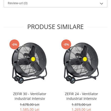
Motocoase
Review-uri
(0)
Motoferastraie
Suflante frunze
PRODUSE SIMILARE
Atomizoare si pulverizatoare
Tocatoare resturi vegetale
Motoburghie
-6%
-8%
Maturi rotative
Solarii gradina
Solutii depozitare
Casute gradina
Cutii depozitare
Mobilier gradina
Set mobilier gradina
ZEFIR 30 - Ventilator
ZEFIR 24 - Ventilator
industrial Intensiv
industrial Intensiv
Canapele de gradina
1.678,00 Lei
1.373,00 Lei
Scaune gradina
1.585,00 Lei
1.269,00 Lei