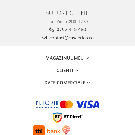
Rindele electrice
Masini de slefuit
SUPORT CLIENTI
Suflante cu aer cald
Luni-Vineri 09.00-17.30
Masini de frezat
0792 415 480
Masini de amestecat
contact@casabrico.ro
Modelare si bricolaj
Pistoale de vopsit
MAGAZINUL MEU
Capsatoare electrice
CLIENTI
Lanterne acumulator
DATE COMERCIALE
Utilaje pentru constructii
Placi compactoare
Maiuri compactoare
Cilindri vibrocompactori
Finisoare beton
Vibratoare beton