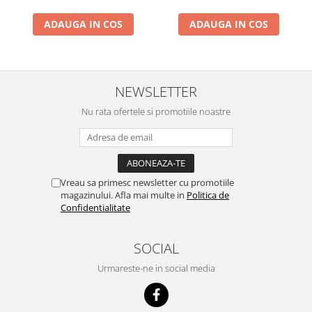
Mese gradina
Mobilier
ADAUGA IN COS
ADAUGA IN COS
Sezlonguri
Scule electrice
Ciocane rotopercutoare
NEWSLETTER
Ciocane demolatoare
Nu rata ofertele si promotiile noastre
Masini de gaurit
Masini de gaurit cu percutie
Masini de insurubat
Masini de insurubat cu impact
Vreau sa primesc newsletter cu promotiile
magazinului. Afla mai multe in
Politica de
Polizoare
Confidentialitate
Ferastraie electrice
SOCIAL
Aspiratoare
Urmareste-ne in social media
Masini de taiat si stantat
Multi-cuter