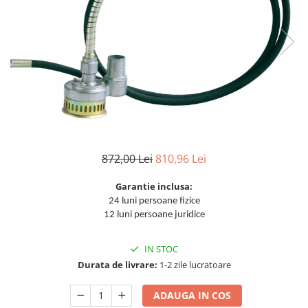
Aparate de sudura cu laser
Accesorii sudura
Masti sudura
Sarma sudura MIG/MAG
Electrozi sudura MMA
Baghete si Electrozi sudura
TIG/WIG
Pistolete sudura MIG/MAG
872,00 Lei
810,96 Lei
Pistolete sudura TIG/WIG
Pistolete taiere cu plasma
Garantie inclusa:
24 luni persoane fizice
Accesorii MMA
12 luni persoane juridice
Accesorii MIG/MAG
Accesorii TIG/WIG
IN STOC
Durata de livrare:
1-2 zile lucratoare
Accesorii sudura in puncte
Accesorii taiere cu plasma
ADAUGA IN COS