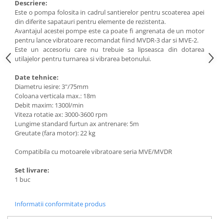
Utilaje agricole
Descriere:
Este o pompa folosita in cadrul santierelor pentru scoaterea apei
Motocultoare
din diferite sapatauri pentru elemente de rezistenta.
Motosape
Avantajul acestei pompe este ca poate fi angrenata de un motor
pentru lance vibratoare recomandat fiind MVDR-3 dar si MVE-2.
Motocositoare
Este un accesoriu care nu trebuie sa lipseasca din dotarea
utilajelor pentru turnarea si vibrarea betonului.
Accesorii utilaje agricole
Pachete motocultoare
Date tehnice:
Diametru iesire: 3"/75mm
Minitractoare
Coloana verticala max.: 18m
Debit maxim: 1300l/min
Vehicule utilitare
Viteza rotatie ax: 3000-3600 rpm
Curte si gradina
Lungime standard furtun ax antrenare: 5m
Greutate (fara motor): 22 kg
Masini de tuns gazon
Aparate de spalat cu presiune
Compatibila cu motoarele vibratoare seria MVE/MVDR
Foarfece gard viu
Set livrare:
Freze de zapada
1 buc
Despicatoare busteni
Informatii conformitate produs
Ingrijire gazon