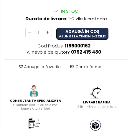
manuale
Masini de tencuit, gletuit,
IN STOC
zugravit
Durata de livrare:
1-2 zile lucratoare
Masini de tencuit si gletuit
ADAUGĂ ÎN COȘ
Pompe de zugravit, gletuit, vopsit
AJUNGE LA TINE ÎN 1–2 ZILE!
Accesorii utilaje constructii
Cod Produs:
1155000162
Ai nevoie de ajutor?
0792 415 480
Pompe de beton
Adauga la Favorite
Cere informatii
CONSULTANTA SPECIALIZATA
LIVRARE RAPIDA
Iti suntem alaturi cu cele mai
24h – 48h oriunde in tara
bune sfaturi si idei