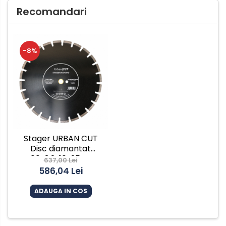
Recomandari
-8%
Stager URBAN CUT
Disc diamantat
400x3.2x10x25.4-P
637,00 Lei
pentru beton/asfalt
586,04 Lei
ADAUGA IN COS