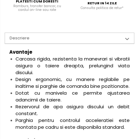
PLATESTI CUM DORESTI
RETUR IN 14 ZILE
Ramburs, transfer bancar, cu
Consulta politica de retur*
cardul on-line sau rate
Descriere
Avantaje
Carcasa rigida, rezistenta la manevrari si vibratii
asigura o taiere dreapta, prelungind viata
discului.
Design ergonomic, cu manere reglabile pe
inaltime si parghie de comanda bine pozitionate.
Dotat cu manivela ce permite ajustarea
adancimii de taiere.
Rezervorul de apa asigura discului un debit
constant.
Parghia pentru controlul acceleratiei este
montata pe cadru si este disponibila standard.