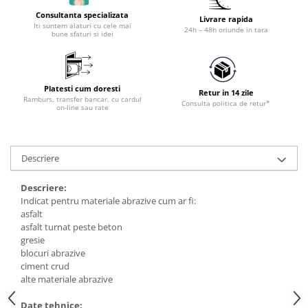
Accesorii utilaje constructii
Consultanta specializata
Livrare rapida
Iti suntem alaturi cu cele mai
Pompe de beton
24h – 48h oriunde in tara
bune sfaturi si idei
Platesti cum doresti
Retur in 14 zile
Ramburs, transfer bancar, cu cardul
Consulta politica de retur*
on-line sau rate
Descriere
Descriere:
Indicat pentru materiale abrazive cum ar fi:
asfalt
asfalt turnat peste beton
gresie
blocuri abrazive
ciment crud
alte materiale abrazive
Date tehnice: