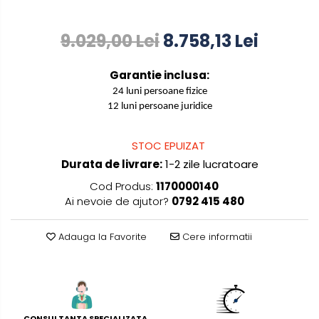
manuale
Masini de tencuit, gletuit,
9.029,00 Lei
8.758,13 Lei
zugravit
Masini de tencuit si gletuit
Garantie inclusa:
Pompe de zugravit, gletuit, vopsit
24 luni persoane fizice
Accesorii utilaje constructii
12 luni persoane juridice
Pompe de beton
STOC EPUIZAT
Durata de livrare:
1-2 zile lucratoare
Cod Produs:
1170000140
Ai nevoie de ajutor?
0792 415 480
Adauga la Favorite
Cere informatii
CONSULTANTA SPECIALIZATA