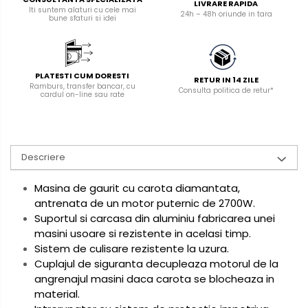
LIVRARE RAPIDA
Iti suntem alaturi cu cele mai
24h – 48h oriunde in tara
bune sfaturi si idei
PLATESTI CUM DORESTI
RETUR IN 14 ZILE
Ramburs, transfer bancar, cu
Consulta politica de retur*
cardul on-line sau rate
Descriere
Masina de gaurit cu carota diamantata,
antrenata de un motor puternic de 2700W.
Suportul si carcasa din aluminiu fabricarea unei
masini usoare si rezistente in acelasi timp.
Sistem de culisare rezistente la uzura.
Cuplajul de siguranta decupleaza motorul de la
angrenajul masini daca carota se blocheaza in
material.