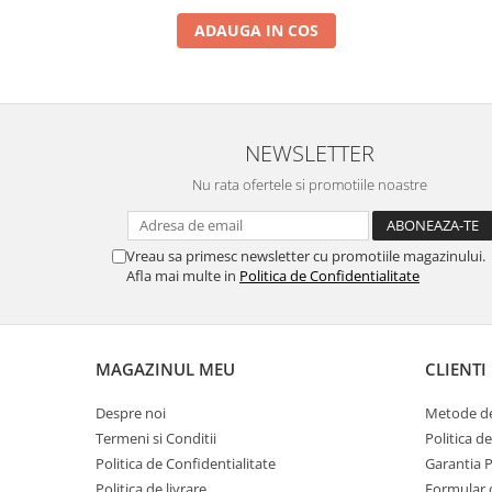
Motocoase
ADAUGA IN COS
Motoferastraie
Suflante frunze
Atomizoare si pulverizatoare
NEWSLETTER
Tocatoare resturi vegetale
Motoburghie
Nu rata ofertele si promotiile noastre
Maturi rotative
Solarii gradina
Vreau sa primesc newsletter cu promotiile magazinului.
Afla mai multe in
Politica de Confidentialitate
Solutii depozitare
Casute gradina
Cutii depozitare
MAGAZINUL MEU
CLIENTI
Mobilier gradina
Set mobilier gradina
Despre noi
Metode de
Canapele de gradina
Termeni si Conditii
Politica d
Politica de Confidentialitate
Garantia 
Scaune gradina
Politica de livrare
Formular 