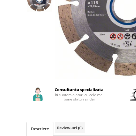
Aparate de sudura cu laser
Accesorii sudura
Masti sudura
Sarma sudura MIG/MAG
Electrozi sudura MMA
Baghete si Electrozi sudura
TIG/WIG
Pistolete sudura MIG/MAG
Pistolete sudura TIG/WIG
Pistolete taiere cu plasma
Consultanta specializata
Accesorii MMA
Iti suntem alaturi cu cele mai
Accesorii MIG/MAG
bune sfaturi si idei
Accesorii TIG/WIG
Accesorii sudura in puncte
Accesorii taiere cu plasma
Review-uri
(0)
Descriere