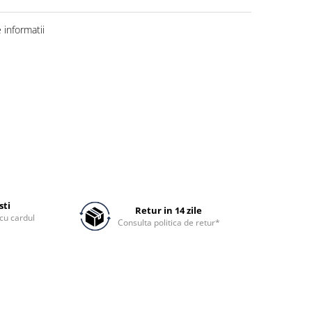
informatii
sti
Retur in 14 zile
cu cardul
Consulta politica de retur*