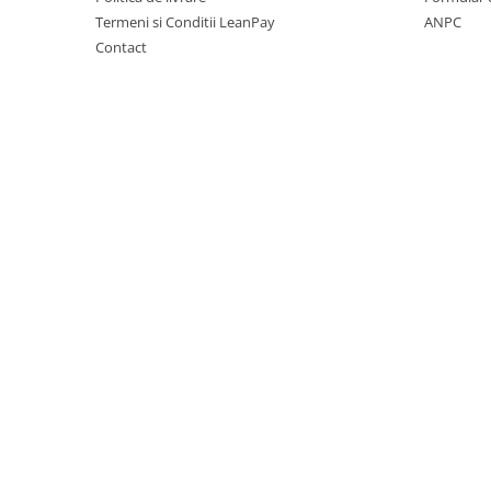
Mese gradina
Termeni si Conditii LeanPay
ANPC
Mobilier
Contact
Sezlonguri
Scule electrice
Ciocane rotopercutoare
Ciocane demolatoare
Masini de gaurit
Masini de gaurit cu percutie
Masini de insurubat
Masini de insurubat cu impact
Polizoare
Ferastraie electrice
Aspiratoare
Masini de taiat si stantat
Multi-cuter