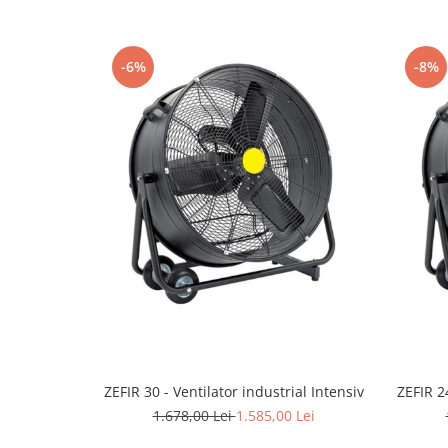
Utilaje agricole
Motocultoare
Motosape
-6%
-8%
Motocositoare
Accesorii utilaje agricole
Pachete motocultoare
Minitractoare
Vehicule utilitare
Curte si gradina
Masini de tuns gazon
Aparate de spalat cu presiune
Foarfece gard viu
Freze de zapada
ZEFIR 30 - Ventilator industrial Intensiv
ZEFIR 24
Despicatoare busteni
1.678,00 Lei
1.585,00 Lei
Ingrijire gazon