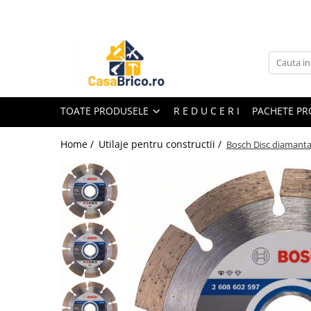
Toate Produsele
Aparate de sudura
Aparate de sudura MMA invertor
(cu electrod)
TOATE PRODUSELE
R E D U C E R I
PACHETE P
Aparate de sudura MMA
transformator (cu electrod)
Home /
Utilaje pentru constructii /
Bosch Disc diamant
Aparate de sudura MIG-MAG (cu
sarma)
Aparate de sudura TIG/WIG (cu
bagheta si argon)
Aparate de sudura in Puncte
Aparate de taiere cu Plasma
Aparate de tras tabla-tinichigerie
auto