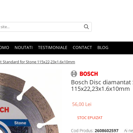
ROMO
NOUTATI
TESTIMONIALE
CONTACT
BLOG
at Standard for Stone 115x22,23x1.6x10mm
Bosch Disc diamantat 
115x22,23x1.6x10mm
56,00 Lei
STOC EPUIZAT
Cod Produs:
2608602597
Ai n