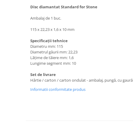
Accesorii tras tabla-tinichigerie
auto
Disc diamantat Standard for Stone
Butelii gaz
Ambalaj de 1 buc.
Reductoare presiune gaz
115 x 22,23 x 1,6 x 10 mm
Grupuri de racire cu lichid
Specificaţii tehnice
Generatoare electrice
Diametru mm: 115
Generatoare Insonorizate
Diametrul găurii mm: 22,23
Lăţime de tăiere mm: 1,6
Generatoare Uz general
Lungime segment mm: 10
Generatoare Industriale
Set de livrare
Generatoare Digitale
Hârtie / carton / carton ondulat - ambalaj, pungă, cu gaură
Generatoare pentru sudare
Informatii conformitate produs
Automatizari generatoare
Accesorii generatoare
Generatoare de curent continuu
Statii de alimentare portabile