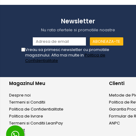
Motoferastraie
Suflante frunze
Newsletter
Atomizoare si pulverizatoare
Nu rata ofertele si promotiile noastre
Tocatoare resturi vegetale
Motoburghie
Vreau sa primesc newsletter cu promotiile
Maturi rotative
magazinului. Afla mai multe in
Politica de
Confidentialitate
Solarii gradina
Solutii depozitare
Casute gradina
Magazinul Meu
Clienti
Cutii depozitare
Despre noi
Metode de Pl
Mobilier gradina
Termeni si Conditii
Politica de Re
Set mobilier gradina
Politica de Confidentialitate
Garantia Pro
Canapele de gradina
Politica de livrare
Formular de R
Scaune gradina
Termeni si Conditii LeanPay
ANPC
Contact
Mese gradina