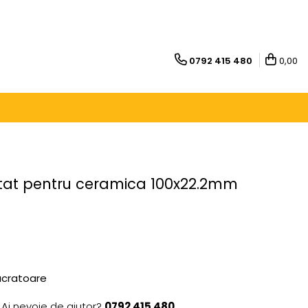
0792 415 480
0,00
tat pentru ceramica 100x22.2mm
lucratoare
Ai nevoie de ajutor?
0792 415 480