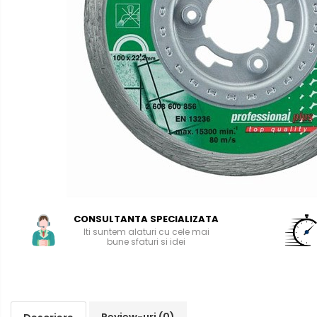
Aparate de sudura cu laser
Accesorii sudura
Masti sudura
Sarma sudura MIG/MAG
Electrozi sudura MMA
Baghete si Electrozi sudura
TIG/WIG
Pistolete sudura MIG/MAG
Pistolete sudura TIG/WIG
Pistolete taiere cu plasma
Accesorii MMA
CONSULTANTA SPECIALIZATA
Accesorii MIG/MAG
Iti suntem alaturi cu cele mai
bune sfaturi si idei
Accesorii TIG/WIG
Accesorii sudura in puncte
Accesorii taiere cu plasma