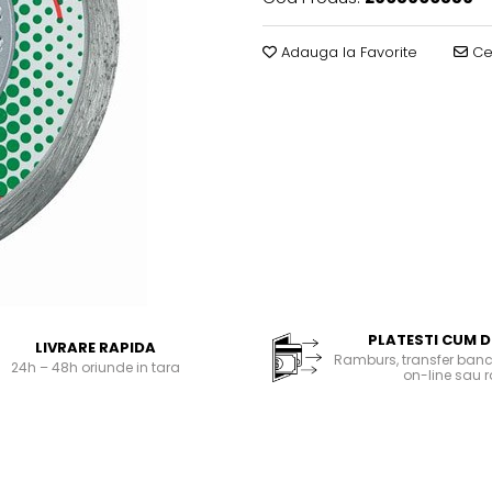
Adauga la Favorite
Cer
PLATESTI CUM D
LIVRARE RAPIDA
Ramburs, transfer banc
24h – 48h oriunde in tara
on-line sau r