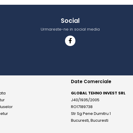
Social
Urmareste-ne in social media
Date Comerciale
ata
GLOBAL TEHNO INVEST SRL
tur
J40/1935/2005
duselor
RO17189738
etur
Str Sg Pene Dumitru 1
Bucuresti, Bucuresti