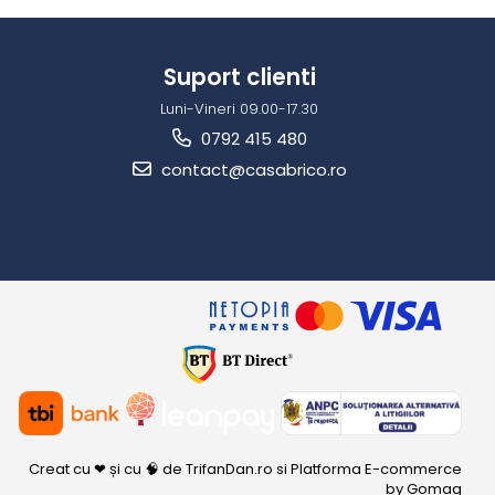
Suport clienti
Luni-Vineri 09.00-17.30
0792 415 480
contact@casabrico.ro
Creat cu ❤ și cu 🧠 de TrifanDan.ro
si
Platforma E-commerce
by Gomag