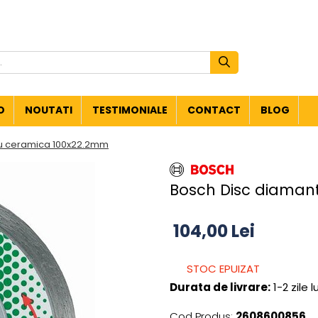
O
NOUTATI
TESTIMONIALE
CONTACT
BLOG
ru ceramica 100x22.2mm
Bosch Disc diaman
104,00 Lei
STOC EPUIZAT
Durata de livrare:
1-2 zile 
Cod Produs:
2608600856