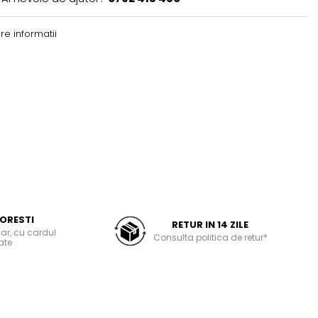
e informatii
ORESTI
RETUR IN 14 ZILE
ar, cu cardul
Consulta politica de retur*
ate