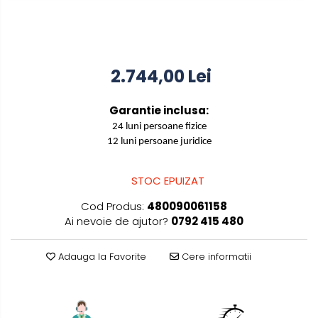
manuale
Masini de tencuit, gletuit,
zugravit
Masini de tencuit si gletuit
2.744,00 Lei
Pompe de zugravit, gletuit, vopsit
Accesorii utilaje constructii
Garantie inclusa:
24 luni persoane fizice
Pompe de beton
12 luni persoane juridice
STOC EPUIZAT
Cod Produs:
480090061158
Ai nevoie de ajutor?
0792 415 480
Adauga la Favorite
Cere informatii