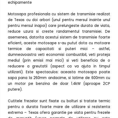
echipamente
Motosapa profesionala cu sistem de transmisie realizat
de Texas cu doi arbori (unul pentru mersul inainte unul
pentru mersul inapoi) care prelungeste durata de viata,
reduce uzura si creste randamentul transmisiei. De
asemenea, datorita acestui sistem de transmisie foarte
eficient, aceste motosape s-au putut dota cu motoare
termice de capacitati si puteri mici – astfel,
dumneavoastra veti economisi combustibil, veti proteja
mediul (prin emisii mai mici) si veti beneficia de o
reducere a greutatii (aspect ca va ajuta in timpul
utilizarii). Este spectaculos: aceasta motosapa poate
sapa pana la 260mm andacime, si latime de 600mm cu
un motor pe benzina de doar 1.4kW (aproape 2CP
putere).
Cutitele frezelor sunt fixate cu bolturi si tratate termic
pentru o durata foarte mare de utilizare si rezistenta
extrema – Texas ofera garantie pe viata pentru frezele