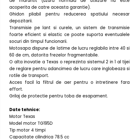
de maruntit (uzura normala de utilizare nu este
acoperita de catre aceasta garantie).
Ghidon pliabil pentru reducerea spatiului necesar
depozitarii.
Transmisie pe lant si curele, un sistem de transmisie
foarte eficient si elastic ce poate suporta eventualele
socuri din timpul funcionarii.
Motosapa dispune de latime de lucru reglabila intre 40 si
60 de cm, datorita frezelor fragmentabile.
O alta inovatie a Texas o reprezinta sistemul 2 in 1 al tijei
de reglare pentru adancimea de lucru care inglobeaza si
rotile de transport.
Acces facil la filtrul de aer pentru o intretinere fara
effort.
Grilaj de protectie pentru toba de esapament.
Date tehnice:
Motor Texas
Model motor TG195D
Tip motor 4 timpi
Capacitate cilindrica 78.5 cc