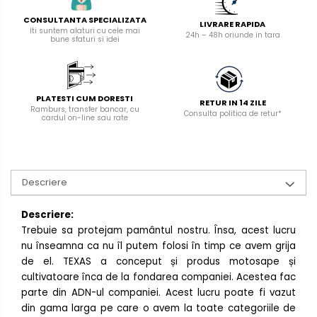
CONSULTANTA SPECIALIZATA
LIVRARE RAPIDA
Iti suntem alaturi cu cele mai
24h – 48h oriunde in tara
bune sfaturi si idei
PLATESTI CUM DORESTI
RETUR IN 14 ZILE
Ramburs, transfer bancar, cu
Consulta politica de retur*
cardul on-line sau rate
Descriere
Descriere:
Trebuie sa protejam pamântul nostru. Însa, acest lucru
nu înseamna ca nu îl putem folosi în timp ce avem grija
de el. TEXAS a conceput și produs motosape și
cultivatoare înca de la fondarea companiei. Acestea fac
parte din ADN-ul companiei. Acest lucru poate fi vazut
din gama larga pe care o avem la toate categoriile de