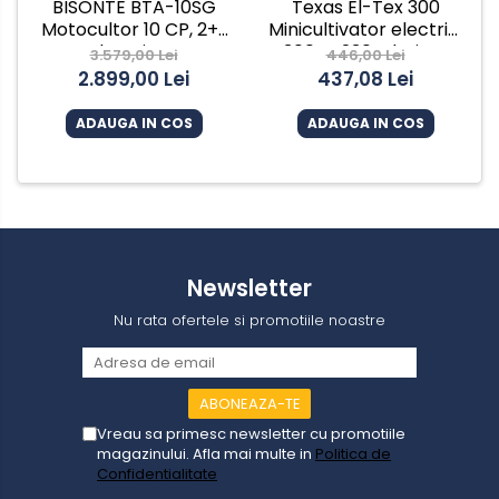
BISONTE BTA-10SG
Texas El-Tex 300
Motocultor 10 CP, 2+1,
Minicultivator electric,
benzina
300W, 230V, latime
3.579,00 Lei
446,00 Lei
lucru 19cm, adancime
2.899,00 Lei
437,08 Lei
lucru 15cm
ADAUGA IN COS
ADAUGA IN COS
Newsletter
Nu rata ofertele si promotiile noastre
Vreau sa primesc newsletter cu promotiile
magazinului. Afla mai multe in
Politica de
Confidentialitate