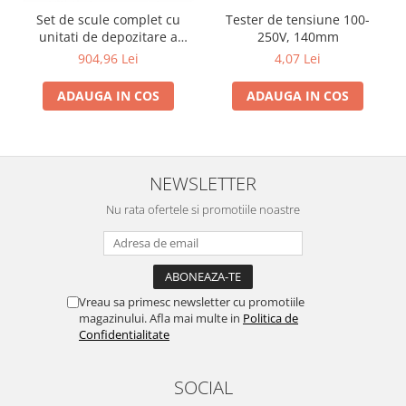
Set de scule complet cu
Tester de tensiune 100-
unitati de depozitare a
250V, 140mm
sculelor, pentru utilizare in
904,96 Lei
4,07 Lei
atelier sau garaj, 4 tavi, 86
bucati
ADAUGA IN COS
ADAUGA IN COS
NEWSLETTER
Nu rata ofertele si promotiile noastre
Vreau sa primesc newsletter cu promotiile
magazinului. Afla mai multe in
Politica de
Confidentialitate
SOCIAL