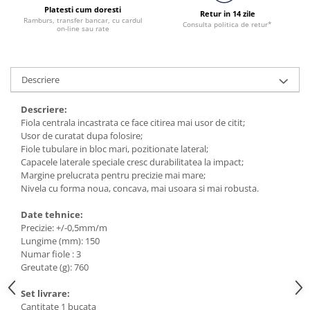
Accesorii utilaje constructii
Platesti cum doresti
Retur in 14 zile
Ramburs, transfer bancar, cu cardul
Consulta politica de retur*
Pompe de beton
on-line sau rate
Descriere
Descriere:
Fiola centrala incastrata ce face citirea mai usor de citit;
Usor de curatat dupa folosire;
Fiole tubulare in bloc mari, pozitionate lateral;
Capacele laterale speciale cresc durabilitatea la impact;
Margine prelucrata pentru precizie mai mare;
Nivela cu forma noua, concava, mai usoara si mai robusta.
Date tehnice:
Precizie: +/-0,5mm/m
Lungime (mm): 150
Numar fiole : 3
Greutate (g): 760
Set livrare:
Cantitate 1 bucata