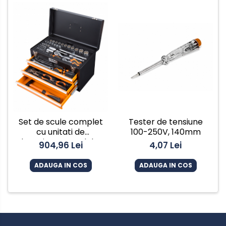
Tester de tensiune
Set de scule complet
100-250V, 140mm
cu unitati de
depozitare a sculelor,
4,07 Lei
904,96 Lei
pentru utilizare in
atelier sau garaj, 4
ADAUGA IN COS
ADAUGA IN COS
tavi, 86 bucati