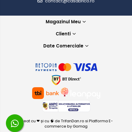
contact@casabrico.ro
Magazinul Meu
Clienti
Date Comerciale
Creat cu ❤ și cu 🧠 de TrifanDan.ro
si
Platforma E-
commerce by Gomag