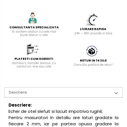
manuale
Masini de tencuit, gletuit,
zugravit
Masini de tencuit si gletuit
CONSULTANTA SPECIALIZATA
LIVRARE RAPIDA
Iti suntem alaturi cu cele mai
Pompe de zugravit, gletuit, vopsit
24h – 48h oriunde in tara
bune sfaturi si idei
Accesorii utilaje constructii
Pompe de beton
PLATESTI CUM DORESTI
RETUR IN 14 ZILE
Ramburs, transfer bancar, cu
Consulta politica de retur*
cardul on-line sau rate
Descriere
Descriere:
Echer de otel slefuit si lacuit impotriva ruginii;
Pentru masuratori in detaliu are laturi gradate la
fiecare 2 mm, iar pe partea opusa gradare la